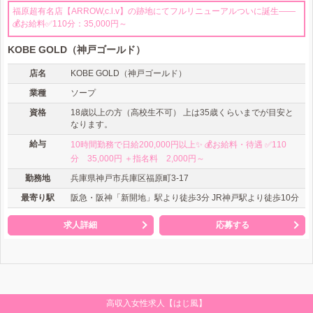
福原超有名店【ARROW,c.l.v】の跡地にてフルリニューアルついに誕生――
💰お給料✅110分：35,000円～
KOBE GOLD（神戸ゴールド）
店名
KOBE GOLD（神戸ゴールド）
業種
ソープ
資格
18歳以上の方（高校生不可） 上は35歳くらいまでが目安と
なります。
給与
10時間勤務で日給200,000円以上✨ 💰お給料・待遇 ✅110
分 35,000円 ＋指名料 2,000円～
勤務地
兵庫県神戸市兵庫区福原町3-17
最寄り駅
阪急・阪神「新開地」駅より徒歩3分 JR神戸駅より徒歩10分
求人詳細
応募する
高収入女性求人【はじ風】