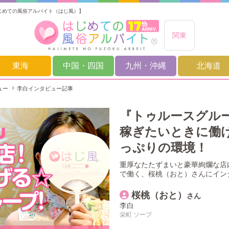
じめての風俗アルバイト（はじ風）】
関東
東海
中国・四国
九州・沖縄
北海道
ュー
李白インタビュー記事
『トゥルースグル
稼ぎたいときに働
っぷりの環境！
重厚なたたずまいと豪華絢爛な店
で働く、桜桃（おと）さんにイン
桜桃（おと）
さん
李白
栄町
ソープ