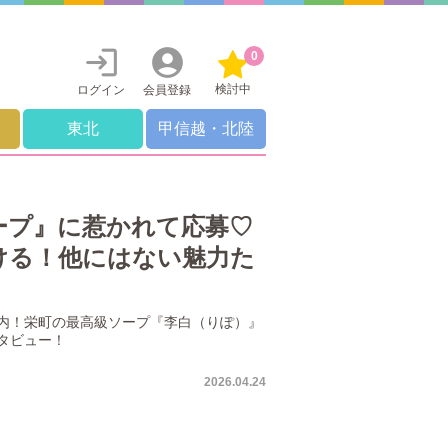
0
検討中
ログイン
会員登録
東北
甲信越・北陸
ープ』に惹かれて応募♡
ける！他にはない魅力た
内！栄町の最高級ソープ『李白（りぽ）』
タビュー！
2026.04.24