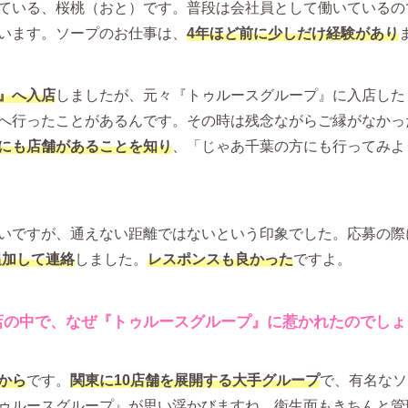
ている、桜桃（おと）です。普段は会社員として働いているの
います。ソープのお仕事は、
4年ほど前に少しだけ経験があり
』へ入店
しましたが、元々『トゥルースグループ』に入店した
へ行ったことがあるんです。その時は残念ながらご縁がなかっ
にも店舗があることを知り
、「じゃあ千葉の方にも行ってみよ
いですが、通えない距離ではないという印象でした。応募の際
追加して連絡
しました。
レスポンスも良かった
ですよ。
店の中で、なぜ『トゥルースグループ』に惹かれたのでしょ
から
です。
関東に10店舗を展開する大手グループ
で、有名なソ
ゥルースグループ』が思い浮かびますね。衛生面もきちんと管