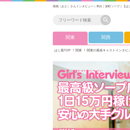
桜桃（おと）さんインタビュー｜李白｜栄町ソープ｜【は
関東
関西
はじ風TOP
関東
関東の風俗キャストインタビ