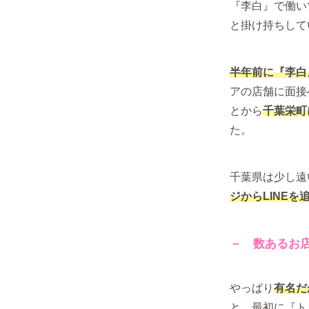
『李白』で働い
と掛け持ちして
半年前に『李白
アの店舗に面接
とから
千葉栄町
た。
千葉県は少し遠
ジからLINEを
－ 数あるお
やっぱり
有名だ
と、最初に『ト