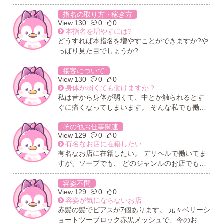
ぎたい 今、キャバで働いていますが稼げてなく
て風俗も考えてます。
指名の取り方・稼ぎ方
130
0
0
本指名を増やすには?
どうすれば本指名を増やすことができますか?や
っぱり見た目でしょうか?
接客について
130
0
0
身体が弱くても働けますか？
私は昔から身体が弱くて、中とか触られるとす
ぐに痛くなってしまいます。 そんな私でも働け
るのでしょうか？ できれば触られずに働けると
嬉しいです。
その他お仕事関連
129
0
0
有名なお店に在籍したい
有名なお店に在籍したい。 デリヘルで働いてま
すが、ソープでも、 どのジャンルのお店でも有
名なお店で仕事をしてみたい。 何か自信を持ち
たいのと、高いクオリティーの中で働きたいと
容姿不問
129
0
0
思ってます。
容姿が気にならないお店
赤髪の髪でピアスが7個あります。 元々ベリーシ
ョートツーブロック赤黒メッシュで、今のお店