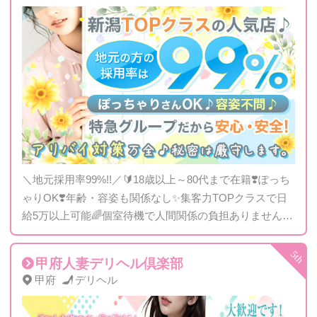
＼地元採用率99%!!／🔰18歳以上～80代まで在籍❣️ぽっち
ゃりOK❣️年齢・容姿も関係なし✨集客力TOPクラスで日
給5万以上可能🌈個室待機で人間関係の負担ありません✨
性病検査も無料で実施💎
甲府人妻デリヘル倶楽部
甲府
デリヘル