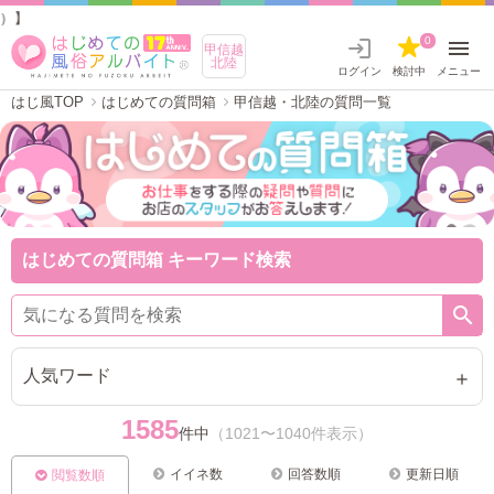
甲信越・北
0
甲信越
北陸
ログイン
検討中
メニュー
はじ風TOP
はじめての質問箱
甲信越・北陸の質問一覧
はじめての質問箱 キーワード検索
人気ワード
1585
件中
（1021〜1040件表示）
イイネ数
回答数順
更新日順
閲覧数順