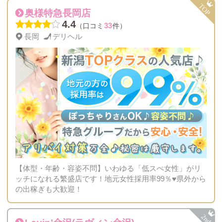
奥様特急長岡店
4.4
33
（口コミ
件）
長岡
デリヘル
【体型・年齢・容姿不問】いわゆる「低スぺ女性」がリ
ッチになれる繁盛店です！地元女性採用率99％♥県外から
の出稼ぎも大歓迎！