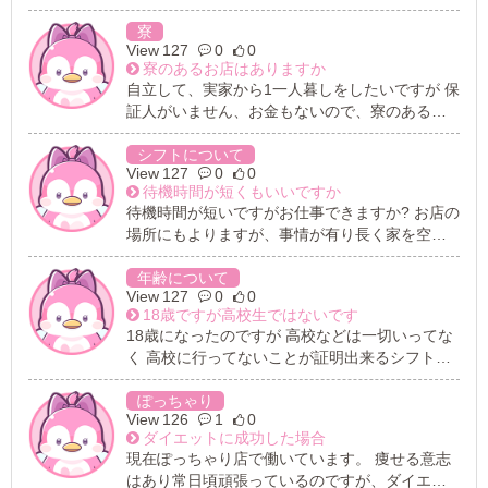
団待機なので気まずくて勉強できません。 個室
待機だとうれしいのです。
寮
127
0
0
寮のあるお店はありますか
自立して、実家から1一人暮しをしたいですが 保
証人がいません、お金もないので、寮のあるお
店はありますか? 寮が無い場合、不動産などの紹
介や相談に乗っていただくことは可能でしょう
シフトについて
127
0
0
か? 頑張って稼ぎたいです。
待機時間が短くもいいですか
待機時間が短いですがお仕事できますか? お店の
場所にもよりますが、事情が有り長く家を空け
れないので 3時間～4時間くらいの間で仕事をし
てたいです。 それでもはたれけるお店を教えて
年齢について
127
0
0
ください。
18歳ですが高校生ではないです
18歳になったのですが 高校などは一切いってな
く 高校に行ってないことが証明出来るシフトな
どもありますバイト先に電話しても構いません
そういった場合でも18歳は働けないのでしょう
ぽっちゃり
126
1
0
か( ; ; )
ダイエットに成功した場合
現在ぽっちゃり店で働いています。 痩せる意志
はあり常日頃頑張っているのですが、ダイエッ