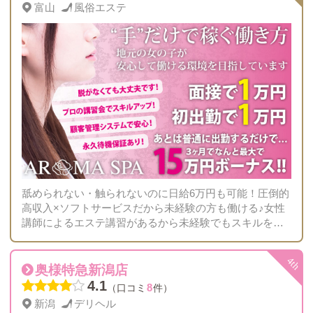
富山
風俗エステ
舐められない・触られないのに日給6万円も可能！圧倒的
高収入×ソフトサービスだから未経験の方も働ける♪女性
講師によるエステ講習があるから未経験でもスキルを獲
得！性病の心配がない風俗が今のスタンダードです
奥様特急新潟店
4.1
8
（口コミ
件）
新潟
デリヘル