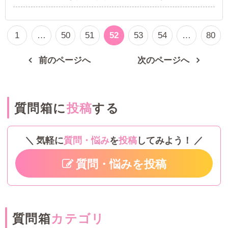
ト成功したり急激に痩せたり等、どうみてもぽ
っちゃりじゃなくなったり、お店のコンセプト
にあってない体型になった場合どうなるのでし
1
…
50
51
52
53
54
…
80
ょうか。
前のページへ
次のページへ
質問箱に
投稿
する
気軽に
質問・悩み
を
投稿
してみよう！
質問・悩みを投稿
質問箱
カテゴリ