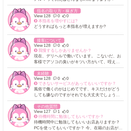
指名の取り方・稼ぎ方
128
0
0
本指名を増やすには?
どうすればもっと本指名が増えますか?
接客について
128
0
0
我慢するしかありませんか？
現在、デリヘルで働いています。 こないだ、お
客様でアソコの臭いがキツい方がいて、咥えて
ほしいと言われとても辛かったです。 こういう
時って断ってもいいんでしょうか？ゴム付きと
未経験
128
0
0
かでお願いしたら、怒られますか？
できないサービスがあってもいいですか？
風俗で働くのがはじめてです、キスだけがどう
しても嫌なのですがそれでも大丈夫でしょう
か？
その他質問
127
1
0
待機時間に勉強してもいいですか？
待機時間中に勉強してもいいお店ありますか？
PCを使ってもいいですか？ 今、在籍のお店が集