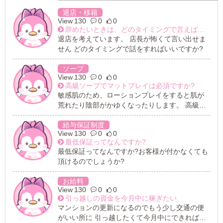
退店・移籍
130
0
0
辞めたいときは、どのタイミングで言えばいいですか?
退店を考えています。 店長が怖くて言い出せま
せん どのタイミングで話をすればいいですか?
ソープ
130
0
0
高級ソープでマットプレイは必須ですか?
敏感肌のため、ローションプレイをすると肌が
荒れたり陰部がかゆくなったりします。 高級ソ
ープでのお仕事では、マットプレイは必ずでき
なければいけないのでしょうか。 マットやロー
給与保証制度
130
0
0
ションプレイなしだと高級ソープのお仕事はで
最低保証ってなんですか?
きませんか?
最低保証ってなんですか?お客様が付かなくても
頂けるのでしょうか?
お給料
130
0
0
引っ越しの資金を今月中に稼ぎたい
マンションの更新になるのでもう少し交通の便
がいい所に 引っ越したくて今月中にできれば稼