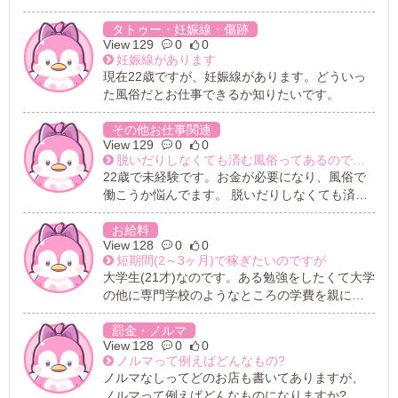
で一度髪を伸ばして黒色に染めろと言われ黒染
めしました。 でも個性を出したいのでまた赤に
タトゥー・妊娠線・傷跡
129
0
0
染めました。 そしたらまた文句を言われたので
妊娠線があります
お店を探してます。 髪は切らずに伸ばしてるの
現在22歳ですが、妊娠線があります。どういっ
に。 給与面も重視してるのでソープがいいで
た風俗だとお仕事できるか知りたいです。
す。 ソープ以外でも給料で考えたいと思いま
す。 これでも働けるところありますか? 福岡県
その他お仕事関連
でお願いします。 よろしくお願いします。
129
0
0
脱いだりしなくても済む風俗ってあるのでしょうか?
22歳で未経験です。お金が必要になり、風俗で
働こうか悩んでます。 脱いだりしなくても済む
風俗ってありますか?
お給料
128
0
0
短期間(2～3ヶ月)で稼ぎたいのですが
大学生(21才)なのです。ある勉強をしたくて大学
の他に専門学校のようなところの学費を親には
頼れないので自分で稼ごうとおもってるのです
が、100～150万円を短期間で稼げる業種はどん
罰金・ノルマ
128
0
0
なものがあるか知りたいです。
ノルマって例えばどんなもの?
ノルマなしってどのお店も書いてありますが、
ノルマって例えばどんなものになりますか?