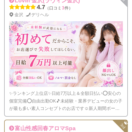
Lovin’金沢(ラヴィン金沢)
4.7
3
（口コミ
件）
金沢
デリヘル
✨ランキング上位店✨日給7万以上＆全額日払い⭕️安心の
個室完備⭕️自由出勤OK🎵未経験・業界デビューの女の子
が最も多い素人コンセプトのお店です☺️新人期間ボーナ
スが充実している今がチャンスです💖
富山性感回春アロマSpa