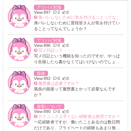
アリバイ対策
897
2
0
身バレしないために気を付けることってなんでしょう？
身バレしないために普段皆さんが気を付けてい
ることってなんでしょうか？
アリバイ対策
896
0
0
写メ日記って・・・
写メ日記という機能を知ったのですが、やっぱ
り在籍したら書かなくてはいけないのでしょう
か？ 身バレしたくないので、極力自分の顔写真
とかも載せたくないのですが・・・
面接
892
0
0
履歴書は必要ですか？
風俗の面接って履歴書とかって必要なんです
か？
接客について
890
0
0
テクニック上手くない経験者は無理ですか？
一応経験者ですが、働いたことあるのは数日間
だけであり、プライベートの経験もあまり無い