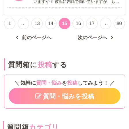
いますか？ 彼氏に内緒で働いていますが、もし
の上に座っていたり、スタッフさんの椅子に座
バレたら別れを切り出されるのではないかとヒ
っていたり、ずっとスタッフさんにベタ付きし
ヤヒヤしております。 また、男性は気付くもの
てるので相談もしに行きづらいんです。 その子
なんでしょうか？（同棲中です） 気付いても、
が事務所に居ると、他の子も一切喋らないよう
1
…
13
14
15
16
17
…
80
黙っていたりすることはあるのでしょうか？
な、呆れたような感じの空気感があるので、私
だけじゃない気もしています。 私が気にし過ぎ
前のページへ
次のページへ
てるのかなとも思うのですが…… お店としては
新人さんが入ることは良いことだと思うし、辞
めさせたくないから受け入れてるんだろうと思
うんですけど、内心気持ち悪くてお店変えよう
か迷っています。 若いとどうしても精神年齢的
質問箱に
投稿
する
にスタッフさんに甘えたくなるのは分かるんで
すが、若い子が多いお店ではこういう状況って
よくあることですか？ 他のお店のスタッフさ
気軽に
質問・悩み
を
投稿
してみよう！
ん、教えていただきたいです。
質問・悩みを投稿
質問箱
カテゴリ