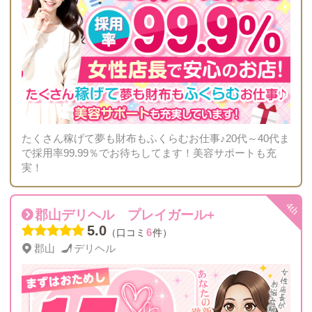
たくさん稼げて夢も財布もふくらむお仕事♪20代～40代ま
で採用率99.99％でお待ちしてます！美容サポートも充
実！
郡山デリヘル プレイガール+
5.0
6
（口コミ
件）
郡山
デリヘル