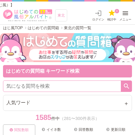
東北の
0
東北
ログイン
検討中
メニュー
はじ風TOP
はじめての質問箱
東北の質問一覧
はじめての質問箱 キーワード検索
人気ワード
1585
件中
（281〜300件表示）
イイネ数
回答数順
更新日順
閲覧数順