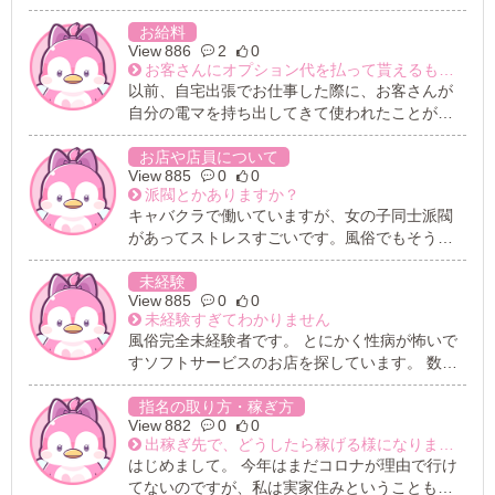
為、テクニック(技術面)に自信がありません。
テクニック上手くない経験者は無理ですか？ 正
お給料
886
2
0
直なところ、クレーム・解雇対象になります
お客さんにオプション代を払って貰えるものなんでしょうか？
か？ 一生懸命頑張りたくてお客様に喜んで頂き
以前、自宅出張でお仕事した際に、お客さんが
たいので、テクニック向上の為に講習を受ける
自分の電マを持ち出してきて使われたことがあ
ことは可能ですか？ いきなり経験者として売り
ります。 本来、電マはオプションで有料となっ
出されるのはとても不安なので、スタッフの方
ていたのですが、その時はなんとなくそのまま
お店や店員について
に相談して業界未経験として売り出してくれた
885
0
0
にしてしまいました。 こういった場合はお客さ
りしますでしょうか？ (がちの業界未経験の時
派閥とかありますか？
んにオプション代を払って貰えるものなんでし
に、未経験が原因で不採用になったこともある
キャバクラで働いていますが、女の子同士派閥
ょうか？どう対処すればいいのか、教えてくだ
ので、未経験のふりで面接に行くのはとても抵
があってストレスすごいです。風俗でもそうい
さい。
抗があります。)
うものでしょうか？
未経験
885
0
0
未経験すぎてわかりません
風俗完全未経験者です。 とにかく性病が怖いで
すソフトサービスのお店を探しています。 数多
くの求人サイトを見ていますがソフトサービス
のみで高額な日給保証謳っているお店が多々見
指名の取り方・稼ぎ方
882
0
0
受けられますが本当に稼げるのでしょうか？ 実
出稼ぎ先で、どうしたら稼げる様になりますか？
際に入店してからのサービスのギャップがとに
はじめまして。 今年はまだコロナが理由で行け
かく怖いです。。風俗業界で働く以上こういっ
てないのですが、私は実家住みということもあ
たリスクはつきものなのでしょうか。 私の希望