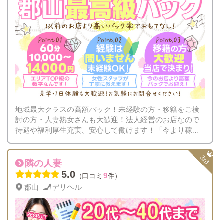
地域最大クラスの高額バック！未経験の方・移籍をご検
討の方・人妻熟女さんも大歓迎！法人経営のお店なので
待遇や福利厚生充実、安心して働けます！「今より稼ぎ
たい」方大歓迎！
隣の人妻
5.0
9
（口コミ
件）
郡山
デリヘル