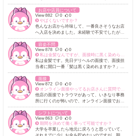
り、 普段はスカウトさんに紹介された店舗様に
としましては、面接時、事前にNGプレイの把握
出稼ぎに行くことがほとんどです。 出稼ぎ中に
お店や店員について
をお店側にしていただき、選考して頂きたいで
882
0
0
リピーター様がつくように努力はしているので
す。
やばくないですか？
すが、 私がまだまだ未熟者故にスカウトさんに
色んなお店から吟味して、一番良さそうなお店
言われているアベレージほど稼ぐことが出来て
へ入店を決めました。未経験で不安でしたが、
いないのが現状です。 スカウトさんもいくつか
面接官も良い人で、雰囲気も良かったです。 で
の店舗様も、滞在中は毎日気を遣って頂いたり
すが、営業サイトの私のページの名前がまさか
容姿不問
褒めて頂いたりとても良くしてくれていて、 自
878
0
0
の本名になってました。 源氏名になってません
分も写メ日記を上げる時間や内容や写真の構図
私は金髪なんですが、面接時に黒く染められますか？と聞かれ断ったところ、帰らされました。同じことの繰り返しは嫌です。。
でした。やばくないですか？ 身バレ対策バッチ
やお礼日記を出来るだけ長文にしたりと出来る
私は金髪です。先日デリヘルの面接で、面接担
リって言っていたのにさっそく本名が明かされ
ことは精一杯やっているのですが、 やはりどこ
当者に開口一番「髪は黒く染めれますか？」と
ました。 幸いにも珍しい名前ではないですし、
に行っても言われているアベレージほど稼げず
聞かれたので「黒染めする気はない」と答えた
写真も載せる前だったので特定されることはな
心が折れそうです。 どうしたら稼げる様になる
ら、30秒くらいで帰らされました。。。時間を
面接
いでしょうが、本当に最悪な気分でした。お店
のでしょうか？
872
0
0
無駄にした。悔しい、、、
はすぐに名前を変えてくれましたが、もう信用
オンライン面接やってるお店さんに質問です！
できなくてその日の内に退店しました。 それっ
他店の面接でトラウマがあって、いきなり事務
きり怖くて、お仕事したいのに怖くて面接へ行
所に行くのが怖いので、オンライン面接でお話
けてません。こういったことはあるあるなので
をしたいと考えております。 ただ、自撮り棒等
しょうか？
も持っていないので、立ち上がってパソコンか
シフトについて
863
0
0
スマホかタブレット等でしようとしても、どう
期間を決めて働く事って可能ですか？
しても全身を写すのは限界があります。 その場
大学を卒業したら地元に戻ろうと思っていて、
合は、自分の全身を写した無加工の写真を送っ
それまでに少しお金を貯めたいのですが…期間