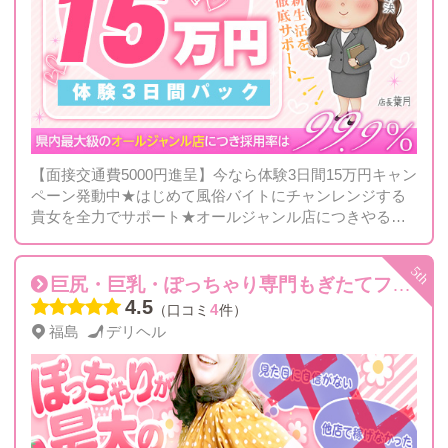
【面接交通費5000円進呈】今なら体験3日間15万円キャン
ペーン発動中★はじめて風俗バイトにチャンレンジする
貴女を全力でサポート★オールジャンル店につきやる気
があれば採用率は99.9%！
巨尻・巨乳・ぽっちゃり専門もぎたてフルーツ
4.5
4
（口コミ
件）
福島
デリヘル