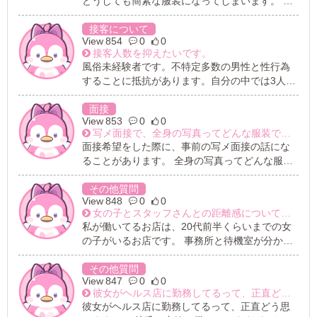
どうしても簡素な服装になってしまいます。 生
子のほうが稼げるイメージがあります。 私のよ
活費もかなり節約している状況なので、新しい
うな30代でも非風俗エステで稼げますか？
服を買うゆとりも無く…。 スカートは履いてい
接客について
854
0
0
ますが、大学・一般バイトに行けるような服装
接客人数を抑えたいです。
や身内・同性の友人と出掛けられるような服装
風俗未経験者です。不特定多数の男性と性行為
しかありません。 デートに行けるような服装や
することに抵抗があります。自分の中では3人ま
女子アナっぽい服装じゃないと受からないとい
でが限界だと考えております。風俗で働くうえ
うネットの記事を見て…困っています。 服はい
で一日に相手する人数を決めることはできるの
面接
つも大事に扱っているので、毛玉や埃や汚れ等
853
0
0
でしょうか？
ほぼ無く、シワや臭いもないなので、清潔感だ
写メ面接で、全身の写真ってどんな服装で撮った方がいいのでしょうか？
けはめっちゃあります。 私のような服装でも、
面接希望をした際に、事前の写メ面接の話にな
面接に受かりますか？
ることがあります。 全身の写真ってどんな服装
で撮った方がいいのでしょうか？
その他質問
848
0
0
女の子とスタッフさんとの距離感について教えてください。
私が働いてるお店は、20代前半くらいまでの女
の子がいるお店です。 事務所と待機室が分かれ
ているので、用事が無い限りスタッフさんの邪
魔をしたくないので待機室にいるようにしてい
その他質問
847
0
0
ます。 何度かスタッフさんに聞きたいの事があ
彼女がヘルス店に勤務してるって、正直どう思いますか？
ったりして事務所に行くときがあるんですが、
彼女がヘルス店に勤務してるって、正直どう思
かまってちゃんな新人さんがスタッフさんの膝