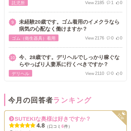
2185
1
0
託児所
未経験20歳です。ゴム着用のイメクラなら
病気の心配なく働けますか？
2176
0
0
ゴム（衛生器具）着用
今、28歳です。デリヘルでしっかり稼ぐな
らやっぱり人妻系に行くべきですか？
2110
0
0
デリヘル
今月の回答者
ランキング
SUTEKIな奥様は好きですか？
4.8
6
（口コミ
件）