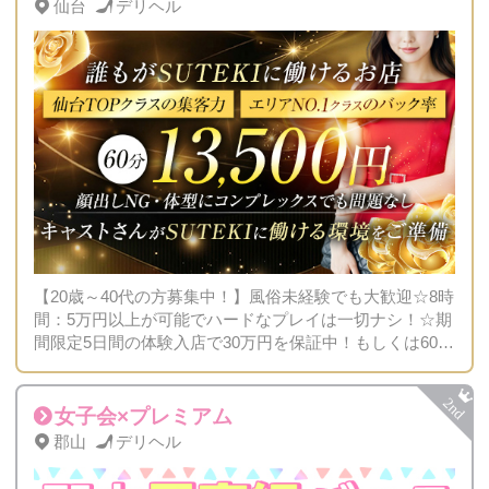
仙台
デリヘル
【20歳～40代の方募集中！】風俗未経験でも大歓迎☆8時
間：5万円以上が可能でハードなプレイは一切ナシ！☆期
間限定5日間の体験入店で30万円を保証中！もしくは60
分：1万円も可能！体験入店は何回してもOKです♪
女子会×プレミアム
郡山
デリヘル