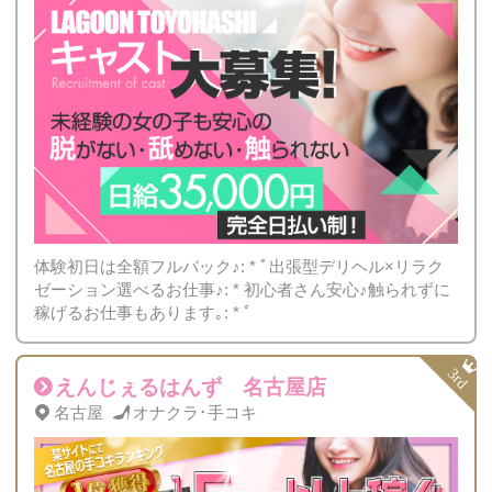
体験初日は全額フルバック♪: * ﾟ出張型デリヘル×リラク
ゼーション選べるお仕事♪: * 初心者さん安心♪触られずに
稼げるお仕事もあります｡: * ﾟ
えんじぇるはんず 名古屋店
名古屋
オナクラ･手コキ