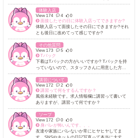
た場合はその場でお断りしても大丈夫でしょう
か?
体験入店
174
4
0
面接したその日に体験入店ってできますか?
体験入店って面接したその日にできますか?それ
とも後日に改めてって感じですか?
その他質問
173
5
0
Tバック
下着はTバックの方がいいですか? Tバックを持
っていないので、スタッフさんに用意した方が
いいですかと聞きましたが、 別に今もっている
もので大丈夫と言われましたが 本当に普通の下
講習について
172
2
0
着です 大丈夫でしょうか?
講習って何をするんですか？
風俗未経験です。求人情報欄に講習って書いて
ありますが、講習って何ですか？
ソープ
172
0
0
身バレが怖いんです、、、
友達や家族にバレないか常にヒヤヒヤしてま
す。SNSやネットの日記写真って本当に大丈夫