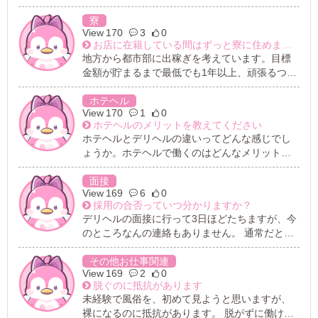
寮
170
3
0
お店に在籍している間はずっと寮に住めますか
地方から都市部に出稼ぎを考えています。目標
金額が貯まるまで最低でも1年以上、頑張るつも
りです。 寮が有るところで働きたいのですが、
寮に住める期間に限度があったりするのでしょ
ホテヘル
170
1
0
うか。 住んでいる間にかかる費用や、設備につ
ホテヘルのメリットを教えてください
いても具体的に知りたいです。
ホテヘルとデリヘルの違いってどんな感じでし
ょうか。ホテヘルで働くのはどんなメリットが
ありますか？
面接
169
6
0
採用の合否っていつ分かりますか？
デリヘルの面接に行って3日ほどたちますが、今
のところなんの連絡もありません。 通常だとど
のくらいの時間がかかるものですか？急ぎでお
金が必要なので、待っていられません。
その他お仕事関連
169
2
0
脱ぐのに抵抗があります
未経験で風俗を、初めて見ようと思いますが、
裸になるのに抵抗があります。 脱がずに働ける