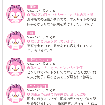
面接
174
2
0
風俗店の面接で求人サイトの掲載内容と話が違いました。
風俗店での面接が初めてで、求人サイトの掲載
内容とかなり違う説明を受けました。 そのよう
な時は、その場でお断りしても大丈夫だったの
でしょうか?
寮
174
3
0
寮があるお店を探しています。
実家を出るので、寮があるお店を探していま
す。ありますか?
接客について
174
3
0
体の太い人、あそこが太い人が苦手
ピンサロでバイトをしてますが かなり太い(体)
の人は椅子に座るとあそこが埋もれて接客しに
くいので 寝ていただきますがお腹のお肉が邪魔
で上手く出来ません、 あそこ太い人は顎が外れ
その他質問
174
3
0
そうで、顎が痛くなってしまい、 2、3日休むこ
風俗店の面接で掲載内容と違った説明
とも有ります。 どうすればいい対応が出来ます
面接に行きましたが、掲載内容とかなり違う説
か、教えてください。
明を受けました。 「掲載内容と違うな」と感じ