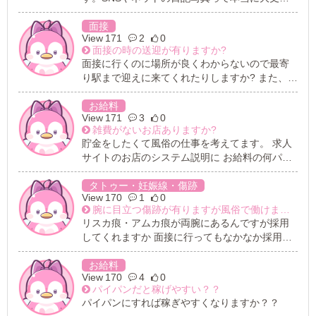
なの？高級系のソープランドだったら、日記を
強制されないところもあるとネットで見たんで
面接
171
2
0
すが、そんなお店あるんでしょうか？
面接の時の送迎が有りますか?
面接に行くのに場所が良くわからないので最寄
り駅まで迎えに来てくれたりしますか? また、方
向音痴なので帰りも送ってくれるとお店有りま
すか?
お給料
171
3
0
雑費がないお店ありますか?
貯金をしたくて風俗の仕事を考えてます。 求人
サイトのお店のシステム説明に お給料の何パー
セントが「雑費」とか 何人接客で「雑費」が
￥○○円とか書いてありますが 書いてないお店は
タトゥー・妊娠線・傷跡
170
1
0
「雑費」がないのですか? 少しでも貯金をしたい
腕に目立つ傷跡が有りますが風俗で働けますか?
ので「雑費」ないお店を検討したいです。
リスカ痕・アムカ痕が両腕にあるんですが採用
してくれますか 面接に行ってもなかなか採用し
てもらえず、困ってます。
お給料
170
4
0
パイパンだと稼げやすい？？
パイパンにすれば稼ぎやすくなりますか？？