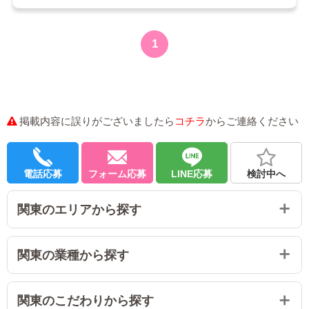
それからスタッフの話を聞く限り女の子不足の日
お客さんは体も心も傷付けないように優しく接し
もあるみたいです。
てくれました。
【求人ページの信頼度】
待機中の子がいない時はお断りせざるを得ないと
1
聞いて女の子少ない時間に出てみたら無双しまし
【給与 / 報酬】
概ね求人通りで盛られてる感はなし
た笑笑
60分10000+指名料2000=12000バック
待機所の写真が古くて不安だったけど実際写真よ
今、特に稼ぎやすい時かもしれないです！
90分14000+指名料2000=16000バック
りキレイでもっと明るいです
求人通りでした。女の子のレベルによってスター
あ、ちなみに自発的に出ただけでお店から強制さ
トバックが異なるとのこと。
【総評】
掲載内容に誤りがございましたら
コチラ
からご連絡ください
れてはないです。
寮生だとシフトにある程度ルールがありますが時
【スタッフ】
努力が報われるって言ったらいいのかな？
間帯は自由です。全然窮屈な思いはしてません！
すごく良くしてくれてます。ヒヤリングを大事に
やるべきことやれば稼げるけど、最低限の努力も
電話応募
フォーム応募
LINE応募
検討中へ
してる気がします。
したくない人には向かない店
住む場所に困ってた所を助けてくれたお店でスタ
女性スタッフはいつも味方でいてくれるから困っ
やる気に満ち溢れてる未経験、初心者向けの店な
ッフも良い人ばかりなので何か力になれないかな
た時に頼りやすいです。
関東のエリアから探す
のかもしれない
と思い口コミ書かせてもらいました。
2026/01/04
変な客も少ないし、居ても即NGにすればいいし未
【シフト】
経験でも働きやすいのでよかったら！ぜひ！笑笑
ノルマはありません。
関東の業種から探す
2025/12/07
【待遇】
面接交通費や入店祝金はありました。
関東のこだわりから探す