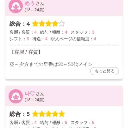
バックは面接で60分10000円を提示されましたが
めう
あまり出勤できないから冷たくされるとかはない
元々ソープで働こうと思ってた身からすると安く
(18～24歳)
です。
感じてしまい…
それを伝えたところ出勤毎に日記3本以上、月10
総合：4
客層に関して土地柄なのかオタク気質が体感多め
日以上の出勤を約束に60分11000円に上がりまし
で無言の人とか普通にいる。
客層 / 客質：
4
給与 / 報酬：
4
スタッフ：
3
た。本指名は+2000円です。
絶対リピないだろうなって思ってた人がリピした
シフト：
3
待遇：
4
求人ページの信頼度：
4
さらに特別指名料があってコースバック+本指名
りあまり読めない。
料+特別指名料が1本分の稼ぎになります。
悪い客はいないけど男性経験ない子、コミュ障の
【客層 / 客質】
子は心折れるかも…
客層については比較対象がないので何とも言えな
昼～夕方までの早番は30～50代メイン
いんですが悪くはないかなと思います。
でも顧客情報見ながら客付けしてるみたいで対応
癖強系、ガチ恋系、酔っ払いはゼロに近くて、池
もっと見る
本●交渉は何回か受けましたが力付くで強引に…
力ない子に難あり客をつけることはないはず。
袋の割に客層はいいと思う
というのはありません。
事前にどういう客か把握できるのは会員制のお店
本強も他に比べて少ない
紳士的な良い人もいれば、店にバレなければOKの
で働くメリットかと思います。
クソもいます。が、今のところは良客だったと思
나♡
【給与 / 報酬】
える人の割合が高いです。
(18～24歳)
【総評】
バックはキャストによって変わる(指名率で翌月バ
回転も良く特に不満はありません。
スタッフは他の口コミにもある通り。
総合：5
ックが決定)
贔屓は特になくスタッフのせいで空気が乱れるっ
2026/07/11
もともとフリーが少ないからネット鳴らして指名
客層 / 客質：
4
給与 / 報酬：
5
スタッフ：
5
てこともなさそうです。