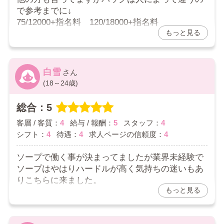
で参考までに↓
75/12000+指名料 120/18000+指名料
もっと見る
あとは忘れました。
特別料金ついてる子は恐らく最高バック+指名料
が単価だと思います。
白雪
指名料はフルバックなので単価がかなり跳ね上が
(18～24歳)
ります。羨ましい。
総合：5
自分はノーマルキャストですが12時～22時までの
待機で基本4～5本入って7～8万です。
客層 / 客質：
4
給与 / 報酬：
5
スタッフ：
4
シフト：
4
待遇：
4
求人ページの信頼度：
4
シフトにノルマはなく、1日2時間とか予約分だけ
の出勤もOK。
ソープで働く事が決まってましたが業界未経験で
でも長いシフト出した方がお店からは大事にされ
ソープはやはりハードルが高く気持ちの迷いもあ
る。
りこちらに来ました。
もっと見る
ちなみにこちらに応募した理由はすぐ働けること
露骨な贔屓はないけど新人とレギュラー出勤、毎
と、未経験率の高さからです。
回長いシフトの子は大事にされてる感がちょっと
あるような…