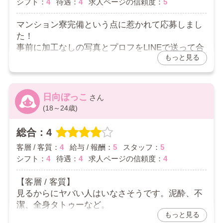
返していかないと一生バック低いまま
シフト：
4
待遇：
4
求人ページの信頼度：
5
指名返した時、日記を多めに更新した時に褒めて
客数は多いから低バックでもぶん回しいけるなら
くれたのは嬉しかったです。
まとまった収入にはなると思う
マンション寮完備という点に惹かれて応募しまし
嬉しかったと言うか、ちゃんと頑張りを見てくれ
た！
てるんだって感動に近い？
【スタッフ】
事前に加工なしの写真とプロフをLINEで送って合
2026/02/09
もっと見る
格なら即入寮可能の流れでした。
7～8人います(内2人が女性)
段取りがあまりにもスムーズで若干不安になりま
悪い人じゃないけど日記日記うるさい
したが求人にウソはなかったです。
日記書かなくても本指で埋められる子以外には口
家具家電が完備なのも助かりました。
日向ぼっこ
うるさい印象
(18～24歳)
12月に入ってからまだ3回しか出勤してませんが4
【シフト】
万切る日はないです。
総合：4
無断欠勤、無断遅刻にはかなり厳しい
11時-16時 4.5万
客層 / 客質：
4
給与 / 報酬：
5
スタッフ：
5
勤怠悪いと出勤確認後シフトUPになる
13時-21時 6.5万
シフト：
4
待遇：
4
求人ページの信頼度：
4
14時-20時 6.7万
【待遇】
【客層 / 客質】
ジワジワ年末感が増してきたのでこれからの繁忙
見るからにヤバい人はいなさそうです。泥酔、不
完全個室待機、パネル撮影無料(ヘアメ付き)、顧
期が楽しみです！！
潔、全身タトゥーなど。
客管理システム、講習なしなど
もっと見る
受付で「未経験の子」と案内してくれるおかげで
他店より充実してると思う