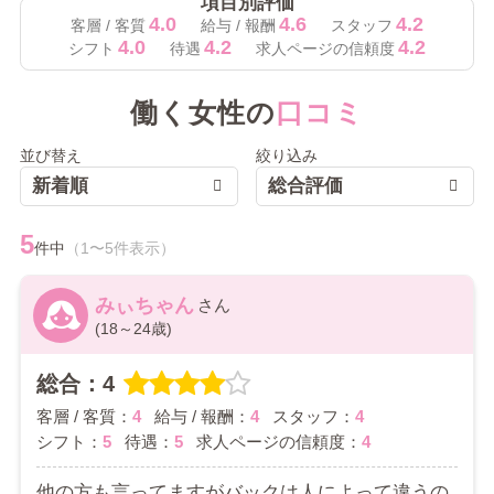
項目別評価
4.0
4.6
4.2
客層 / 客質
給与 / 報酬
スタッフ
4.0
4.2
4.2
シフト
待遇
求人ページの信頼度
働く女性の
口コミ
並び替え
絞り込み
新着順
総合評価
5
件中
（1〜5件表示）
みぃちゃん
(18～24歳)
総合：4
客層 / 客質：
4
給与 / 報酬：
4
スタッフ：
4
シフト：
5
待遇：
5
求人ページの信頼度：
4
他の方も言ってますがバックは人によって違うの