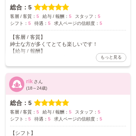
いです。
総合：5
【求人ページの信頼度】
客層 / 客質：
5
給与 / 報酬：
5
スタッフ：
5
この歳で、始めるのも不安だったのですが
シフト：
5
待遇：
5
求人ページの信頼度：
5
求人を見て、決めました実際に働いて信頼度はと
ても高いと思います。
【客層 / 客質】
2026/03/27
紳士な方が多くてとても楽しいです！
【給与 / 報酬】
もっと見る
短い時間でもしっかり稼げています！
【スタッフ】
相談など親身になって聞いてくれてます！
【シフト】
rik
自由なので、とても助かってます！
(18～24歳)
2026/03/22
総合：5
客層 / 客質：
5
給与 / 報酬：
5
スタッフ：
5
シフト：
5
待遇：
5
求人ページの信頼度：
5
【シフト】