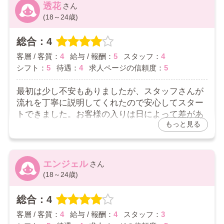
した。
透花
(18～24歳)
出勤も自分の予定に合わせて決められるので、無
理なく続けられています。
総合：4
2026/07/26
客層 / 客質：
4
給与 / 報酬：
5
スタッフ：
4
シフト：
5
待遇：
4
求人ページの信頼度：
5
最初は少し不安もありましたが、スタッフさんが
流れを丁寧に説明してくれたので安心してスター
トできました。お客様の入りは日によって差があ
もっと見る
りますが、まったく稼げないという感じではな
く、コツコツ続ければ収入にはつながると思いま
す。待機中は少し長く感じる日もありますが、無
理な出勤を求められることはなく、自分の予定に
エンジェル
合わせて働けるのは助かっています。特別すごく
(18～24歳)
楽というわけではありませんが、普通に働きやす
いお店だと思います。
総合：4
2026/07/08
客層 / 客質：
4
給与 / 報酬：
4
スタッフ：
3