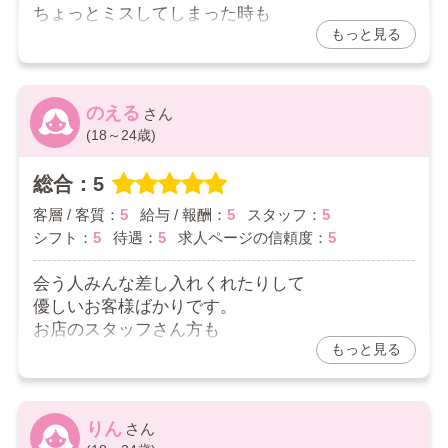
ちょっとミスしてしまった時も
もっと見る
笑って許してくれて安心できました。
2026/06/01
のえる
(18～24歳)
総合：5
客層 / 客質：
5
給与 / 報酬：
5
スタッフ：
5
シフト：
5
待遇：
5
求人ページの信頼度：
5
会う人みんな差し入れくれたりして
優しいお客様ばかりです。
お店のスタッフさん方も
もっと見る
相談事も親身になって聞いてくれて
私の負担にならないようにって
色んな提案してくれたりして
とても助かってます。
りん
いつもありがとうございます。