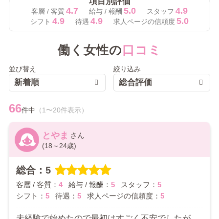
項目別評価
4.7
5.0
4.9
客層 / 客質
給与 / 報酬
スタッフ
4.9
4.9
5.0
シフト
待遇
求人ページの信頼度
働く女性の
口コミ
並び替え
絞り込み
新着順
総合評価
66
件中
（1〜20件表示）
とやま
(18～24歳)
総合：5
客層 / 客質：
4
給与 / 報酬：
5
スタッフ：
5
シフト：
5
待遇：
5
求人ページの信頼度：
5
未経験で始めたので最初はすごく不安でしたが、