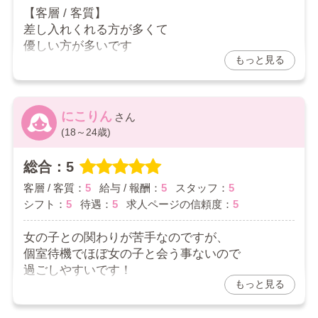
【客層 / 客質】
差し入れくれる方が多くて
優しい方が多いです
もっと見る
【給与 / 報酬】
バックも高くて
すぐ目標金額達成できるので
にこりん
退勤後の達成感すごいです！
(18～24歳)
【スタッフ】
総合：5
明るく挨拶してくれるし
退勤時間が過ぎそうな時は
客層 / 客質：
5
給与 / 報酬：
5
スタッフ：
5
ご予約取る前に必ず確認してくださるので
シフト：
5
待遇：
5
求人ページの信頼度：
5
出勤後に予定ある時も出勤しやすくて
女の子との関わりが苦手なのですが、
とても助かってます！
個室待機でほぼ女の子と会う事ないので
ドライバーさんも安全運転してくれるので
過ごしやすいです！
車酔いしやすい私でも安心して
もっと見る
元々都内で在籍してたんですが、
過ごせてます！
このお店の方が圧倒的に客層よくて
【シフト】