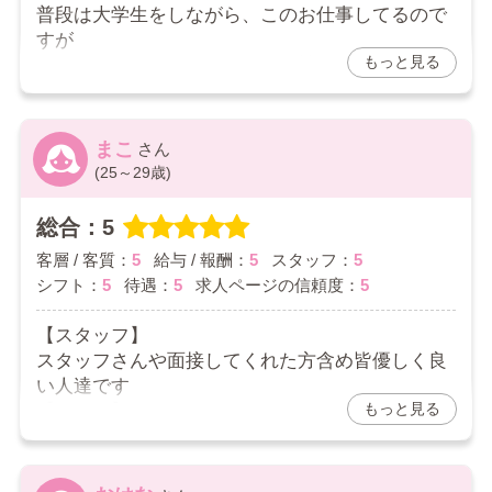
普段は大学生をしながら、このお仕事してるので
すが
もっと見る
合間の時間でしっかりお給料を貰えてるので助か
ってます♪
【求人ページの信頼度】
まこ
求人ページに書いてあることは結構信頼できるな
(25～29歳)
と思い
特に食い違い等生まれず良かったなと思ってま
総合：5
す！
客層 / 客質：
5
給与 / 報酬：
5
スタッフ：
5
2026/03/14
シフト：
5
待遇：
5
求人ページの信頼度：
5
【スタッフ】
スタッフさんや面接してくれた方含め皆優しく良
い人達です
もっと見る
【シフト】
隙間時間にお仕事できてますので満足です！
【総評】
入店して間もないですが、不満に思ったことは