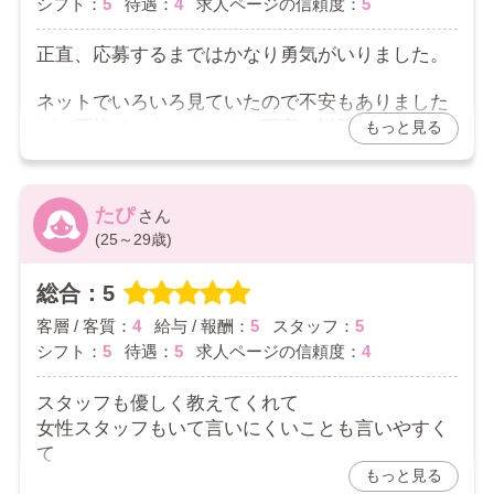
シフト：
5
待遇：
4
求人ページの信頼度：
5
正直、応募するまではかなり勇気がいりました。
ネットでいろいろ見ていたので不安もありました
が、面接でスタッフさんが丁寧に説明してくれ
もっと見る
て、無理に入店を勧められることもなかったので
安心できました。
たぴ
未経験だったので最初は緊張しましたが、分から
(25～29歳)
ないことはその都度聞ける環境だったので少しず
つ慣れていけました。
総合：5
出勤も自分の予定に合わせられるし、お給料もし
客層 / 客質：
4
給与 / 報酬：
5
スタッフ：
5
っかりいただけています。「もっと早く始めてい
シフト：
5
待遇：
5
求人ページの信頼度：
4
ればよかった」と思えるくらい、今は安心して働
けています。
スタッフも優しく教えてくれて
女性スタッフもいて言いにくいことも言いやすく
2026/07/01
て
もっと見る
良かったです。