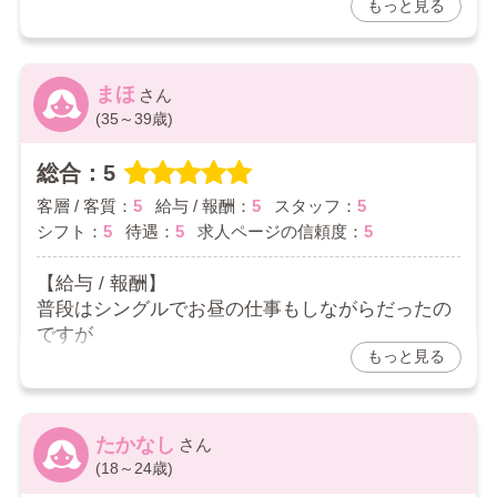
もっと見る
です！
2026/04/06
まほ
(35～39歳)
総合：5
客層 / 客質：
5
給与 / 報酬：
5
スタッフ：
5
シフト：
5
待遇：
5
求人ページの信頼度：
5
【給与 / 報酬】
普段はシングルでお昼の仕事もしながらだったの
ですが
もっと見る
中々、生活費が追い付かず働き始めました。
ちゃんと頑張っていけば、満足いく金額で稼げて
いるので
とても、助かっております。
たかなし
【シフト】
(18～24歳)
出勤時間も自由で、色々融通が利くので働きやす