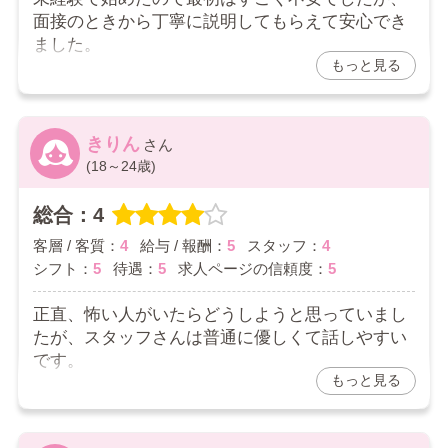
面接のときから丁寧に説明してもらえて安心でき
ました。
もっと見る
女性スタッフさんもいるので、男性には少し相談
しづらいことも気軽に話せるのが心強いです。
きりん
シフトも自分の予定を優先して調整してもらえる
(18～24歳)
ので、本業やプライベートと両立しながら無理な
く働けています。
総合：4
お店の雰囲気も明るく、スタッフさんも親身にな
客層 / 客質：
4
給与 / 報酬：
5
スタッフ：
4
ってサポートしてくれるので、「ここを選んでよ
シフト：
5
待遇：
5
求人ページの信頼度：
5
かったな」と思っています。
正直、怖い人がいたらどうしようと思っていまし
2026/08/01
たが、スタッフさんは普通に優しくて話しやすい
です。
もっと見る
お仕事のことやお給料のこともちゃんと説明して
くれたので、思っていたより安心して始められま