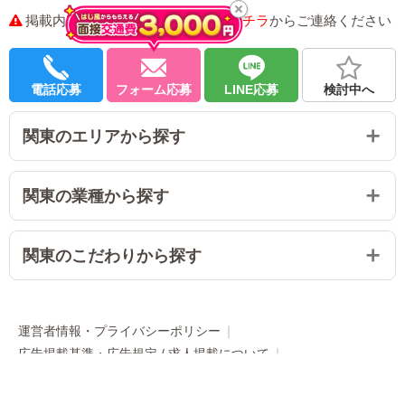
掲載内容に誤りがございましたら
コチラ
からご連絡ください
【シフト】
完全に自由なので、何時から出ろとかも言われた
ことないですし好き勝手にシフトを組ませてもら
電話応募
フォーム応募
LINE応募
検討中へ
ってます！
【総評】
関東のエリアから探す
前のお店より全然稼げるようになったし、感謝し
ています！
関東の業種から探す
これからも頑張ります！
2026/02/23
関東のこだわりから探す
運営者情報・プライバシーポリシー
広告掲載基準・広告規定 / 求人掲載について
求人掲載お申し込み
お問い合わせ
リンクについて
免責・青少年保護