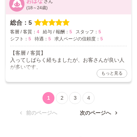
おはな
一度も無く、何不便が無いのでとても気に入って
(18～24歳)
ます♪
総合：5
2026/03/08
客層 / 客質：
4
給与 / 報酬：
5
スタッフ：
5
シフト：
5
待遇：
5
求人ページの信頼度：
5
【客層 / 客質】
入ってしばらく経ちましたが、お客さんが良い人
が多いです。
もっと見る
たまに変な人もいますが、他のお店に比べて圧倒
的に少ないと思います。
【給与 / 報酬】
1
2
3
4
求人と違うとかもないし、頑張ったらもらえるボ
ーナス？みたいなのもあって満足してます。
前のページへ
次のページへ
【スタッフ】
皆さん優しくて、お客さんのことを相談してもい
つも親身になってくれます。