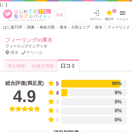
フ
0
関東
ログイン
検討中
メニュー
はじ風TOP
関東
神奈川県
厚木・大和エリア
厚木
フィーリングi
フィーリングin厚木
フィーリングインアツギ
厚木
デリヘル
口コミ
求人情報
出稼ぎ情報
総合評価(満足度)
5
90%
4.9
4
9%
3
0%
2
0%
1
0%