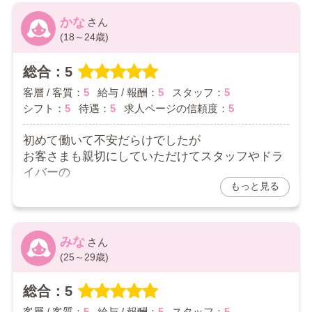
優しいお客様多いです！！
自由にシフト組ませてくれるので
スタッフさんも優しくしてくださるので
かな
スキマ時間で働いてます！
いつも助かってます！
(18～24歳)
【待遇】
2026/05/08
脱毛などできて有り難いです
総合：5
客層 / 客質：
5
給与 / 報酬：
5
スタッフ：
5
【求人ページの信頼度】
100%
シフト：
5
待遇：
5
求人ページの信頼度：
5
【総評】
これからもこのお店で頑張って
初めて働いて不安だらけでしたが
いっぱい稼ぎたいです
お客さまも親切にしていただけてスタッフやドラ
イバーの
2026/05/13
もっと見る
方も教えてくれてお茶もなく沢山働かせていただ
けました！
2026/04/25
みな
(25～29歳)
総合：5
客層 / 客質：
5
給与 / 報酬：
5
スタッフ：
5