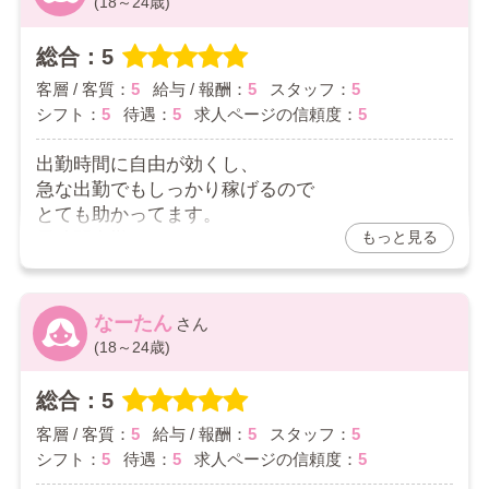
(18～24歳)
2026/05/27
総合：5
客層 / 客質：
5
給与 / 報酬：
5
スタッフ：
5
シフト：
5
待遇：
5
求人ページの信頼度：
5
出勤時間に自由が効くし、
急な出勤でもしっかり稼げるので
とても助かってます。
もっと見る
長時間出勤した日なんかは
10万以上稼げる日もあって
金欠の私には有り難いです。
なーたん
2026/05/19
(18～24歳)
総合：5
客層 / 客質：
5
給与 / 報酬：
5
スタッフ：
5
シフト：
5
待遇：
5
求人ページの信頼度：
5