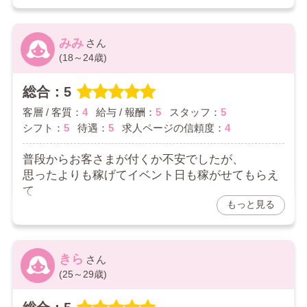
お客さんも優しく教えてくれてちょっと苦手の人
も
スタッフに言ったら早急に対応してくれてつかな
みみ
くて
(18～24歳)
良くなったので働きやすかったです。
総合：5
2026/06/27
客層 / 客質：
4
給与 / 報酬：
5
スタッフ：
5
シフト：
5
待遇：
5
求人ページの信頼度：
4
普段からお客さまが付くか不安でしたが、
思ったよりも稼げてイベント日も稼がせてもらえ
て
もっと見る
良かったです。
シフトも短い時間でも働かせてくれて働きやすい
です。
きら
2026/06/20
(25～29歳)