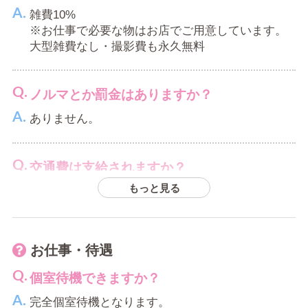
容姿に自信がないのですが…
雑費10%
※お仕事で必要な物はお店でご用意しています。
容姿やスタイルが良い事は確かにメリットにはな
大型雑費なし・撮影費も永久無料
りますが、採用基準はそこだけではございません
内面的な部分での判断もございます
少し勇気を出してご応募ください
ノルマとか罰金はありますか？
ありません。
ぽっちゃりでも応募できますか？
ぽっちゃりと言ってもそこまでじゃないケースも
交通費は支給されますか？
多々ございます。
もっと見る
通いの方も1勤1,000円まで支給
目安としては
※領収証が必要です。
170cmだと65キロ迄
160cmだと60キロ迄
お仕事・待遇
150cmだと52キロ迄
寮に住むときの費用はどれくらいかかります
にはなりますがお胸の大きさでも緩和されます。
か？
個室待機できますか？
最終総合的に判断もさせていただいてますので、
1泊3,000円
完全個室待機となります。