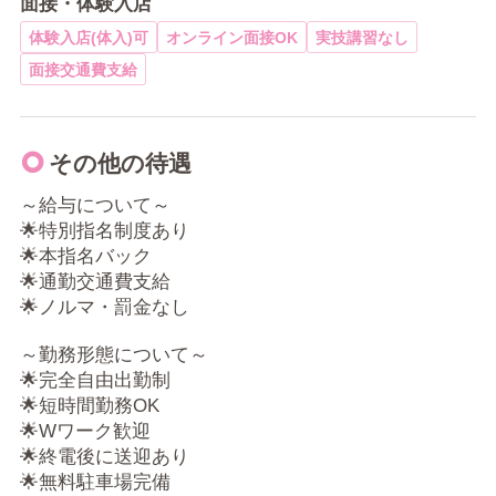
面接・体験入店
体験入店(体入)可
オンライン面接OK
実技講習なし
面接交通費支給
その他の待遇
～給与について～
🌟特別指名制度あり
🌟本指名バック
🌟通勤交通費支給
🌟ノルマ・罰金なし
～勤務形態について～
🌟完全自由出勤制
🌟短時間勤務OK
🌟Wワーク歓迎
🌟終電後に送迎あり
🌟無料駐車場完備