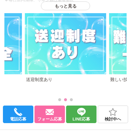
もっと見る
当店は未経験でも簡単に稼げる
カジュアルソープ店
です。
難しい技術やハードプレイをする必要はなく、衛生器具着用で安
心して働きやすい環境です。
お客様は優しい方が多く、泥酔している方・挙動不審な方はフロ
ントでシャットアウトしています。ご安心ください！
出勤強要無し♪
お仕事や学業とのWワークも大歓迎です。
集客力があるので、平日・休日、日中・夜は一切関係なく。安定
定期にかっせげる環境です！
60分11,000円～20,000円
送迎制度あり
難しい技
💎指名＋2,000円
💎特別指名料☆1つ＋1,000円
💎本指名＋2,000円
【衛生器具着用はかわりません】
電話応募
フォーム応募
LINE応募
検討中へ
経験豊富なスタッフが全力でサポートいたします。
スケジュール最優先で働けますので、ご希望をお伝えください！