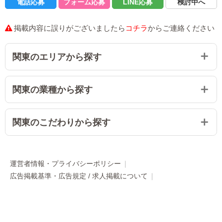
電話応募
フォーム応募
LINE応募
検討中へ
個室待機になります。
普段は昼職をしています。土日だけとか、会
変わらず交通費支給も出来ます。
社帰りの短時間でも働けますか？
掲載内容に誤りがございましたら
コチラ
からご連絡ください
土日だけは可能ですが、2～4時間だけになると厳
自走って何ですか？
バック率が上がるとか、何か頑張ったらボー
しいかもしれません。
関東のエリアから探す
ナス的なものはありますか？
無料駐車場完備
最初から付く方もおられますが、当店には特別指
学生です。夏休みの間だけとか、期間限定の
名制度がございます。
関東の業種から探す
講習ではどんなことをしますか？
バイトでもいいですか？
本指名数などで後々バックが上がる方もおられま
す。
口頭でのマニュアル講習となりますが、ボディ洗
短期も可能です。
※衛生器具着用はそのままです※
関東のこだわりから探す
いが出来ない方だけ実技となります。
いきなり面接予約の前に、LINE等でご相談し
講習なしでも働けますか？
てもいいですか？
運営者情報・プライバシーポリシー
ご経験のある方は、口頭でのマニュアル講習とな
広告掲載基準・広告規定 / 求人掲載について
無理な入店はさせていませんので、ご相談だけで
ります。
求人掲載お申し込み
お問い合わせ
リンクについて
も可能です。
免責・青少年保護
お店がしている防犯対策があれば教えてくだ