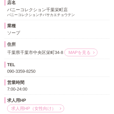
可能
店名
自走の方は無料駐車場も完備！
バニーコレクション千葉栄町店
バニーコレクションチバサカエチョウテン
★生活家電付きの宿泊施設完備
★罰金なし
業種
⟡.· ┈⟡.· ┈⟡.· ┈⟡.·
ソープ
千葉で働くなら「バニーコレクション」🐰
エリアトップクラスの環境で、最短ルートでの目標実現をお手伝
住所
いします！
千葉県千葉市中央区栄町34-8
MAPを見る
体験入店歓迎🎉
出稼ぎさん歓迎🎉
TEL
LINE面接OK
🎉
090-3359-8250
東京・埼玉・千葉・神奈川出張面接もOK
🎉
営業時間
入店の強制は一切ありません。
7:00-24:00
気になることは何でもご質問ください。ご応募お待ちしておりま
す！
求人用HP
求人用HP（女性向け）