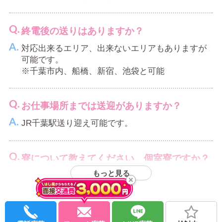
一度お問い合わせください。
出稼ぎの方は、前乗り含めるMAX11日間まで無料
終電後の送りはありますか？
友達と一緒に面接や体験入店できますか？
自走の場合、ガソリン代など何か手当はつき
対応出来るエリア、出来ないエリアもありますが
ますか？
面接のみは可能です！
可能です。
通いの方も1勤1,000円まで支給していますので
※千葉市内、船橋、新宿、池袋と可能
3日×3,000円分のガソリンを入れて領収証をお持ち
辞めたくなったらすぐ辞められますか？
ください
お仕事場所までは送迎がありますか？
早めにお伝え頂ければ有難いですが、急なご事情
なども有りますので、気兼ねなくお申し付けくだ
JR千葉駅送り迎え可能です。
イベントのときお給料は下がりますか？
さい
下がりません
寮について教えてください、個室寮ですか？
採用されたら絶対入店しないとダメですか？
もっと見る
1R寮となります。
出稼ぎ希望です、保証などはありますか？
お断りして大丈夫です！
※当店は入店の強要はしていません。
出稼ぎの方は、最初の期間だけ保証が付きます。
※働いてみて次回リピートされるかもお決めくだ
待機所の環境について教えてください
さい。