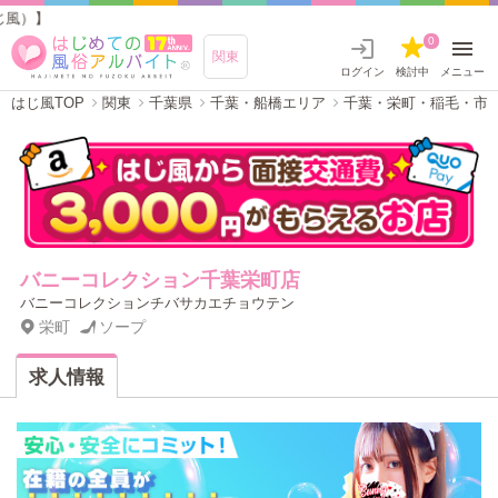
バニ
0
関東
ログイン
検討中
メニュー
はじ風TOP
関東
千葉県
千葉・船橋エリア
千葉・栄町・稲毛・市
バニーコレクション千葉栄町店
バニーコレクションチバサカエチョウテン
栄町
ソープ
求人情報