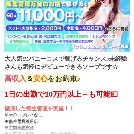
大人気のバニーコスで稼げるチャンス♪未経験
さんも気軽にデビューできるソープです☆
高収入
＆
安心
をお約束♪
1日の出勤で10万円以上～も可能💴
徹底した衛生管理を実施！！
💗
マ〇トプレイなし
💗衛生器具着用店
💗定期検査実施
💗毎日店内清掃、リネン類は業者委託