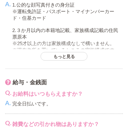
1.公的な顔写真付きの身分証
※運転免許証・パスポート・マイナンバーカー
ド・住基カード
2.３か月以内の本籍地記載、家族構成記載の住民
票原本
※25才以上の方は家族構成なしで構いません。
※現在住所を置いているところの家族構成です。
もっと見る
面接でお話を聞いてから考えてもいいです
か？
給与・金銭面
もちろん大丈夫です！
お給料はいつもらえますか？
面接方法も【店舗面接】・【LINE面接】・【写メ
面接】・【出張面接】とございます。
完全日払いです。
※出張面接対応エリア：東京・埼玉・神奈川・千
葉
雑費などの引かれ物はありますか？