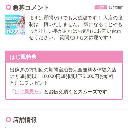
出稼ぎプランもご用意しています♪
急募コメント
1時間前
⟡.· ┈⟡.· ┈⟡.· ┈⟡.·
まずは質問だけでも大歓迎です！ 入店の強
★モニターチェック可
制は一切いたしません。 気になることやも
事前にお客様を確認できるので、知人バレを防げます。
っと詳しい事があればお気軽にお問い合わ
★顔出しNG可
せください。 質問だけも大歓迎です！
モザイクの濃さ・範囲を自由に決めていただけます。
顔出しの強制は一切ありません。
はじ風特典
★交通費支給
交通費支給いたします。
出稼ぎの方初回の期間宿泊費完全無料🌟体験入店
領収書をお持ちください。
の方6時間以上10.000円6時間以下5.000円お給料
★退店トラブルなし
と別にプレゼント
在籍情報は即削除いたします。
「はじ風見た」
とお伝え頂くとスムーズです
働いていたことは誰にもバレません！
★送迎あり
千葉駅～お店、お店～千葉市内周辺
送迎いたします。
店舗情報
終電が終わった後は【新宿】・【池袋】・【船橋】までの送迎も