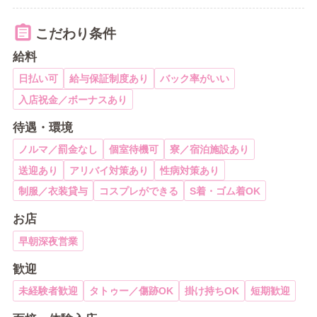
こだわり条件
給料
日払い可
給与保証制度あり
バック率がいい
入店祝金／ボーナスあり
待遇・環境
ノルマ／罰金なし
個室待機可
寮／宿泊施設あり
送迎あり
アリバイ対策あり
性病対策あり
制服／衣装貸与
コスプレができる
S着・ゴム着OK
お店
早朝深夜営業
歓迎
未経験者歓迎
タトゥー／傷跡OK
掛け持ちOK
短期歓迎