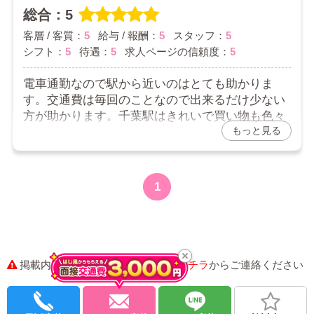
ポケポンさんへ
総合：5
口コミありがとうございます。
客層 / 客質：
5
給与 / 報酬：
5
スタッフ：
5
満足して頂けているようで良かったです。
シフト：
5
待遇：
5
求人ページの信頼度：
5
妥協せずによりよいお店に出来るように考えて実行し
ていきといと思っております。
電車通勤なので駅から近いのはとても助かりま
是非、なんでもご希望を教えて頂きたいです。
今後ともよろしくお願いいたします。
す。交通費は毎回のことなので出来るだけ少ない
方が助かります。千葉駅はきれいで買い物も色々
もっと見る
出来ます。お客様やお店のスタッフさんも優しく
て快適にお仕事出来てます。女性のスタッフさん
も居ます。何も不満はありません。
1
2026/03/07
お店からの返信コメント
ここさん
口コミありがとうございます。
掲載内容に誤りがございましたら
コチラ
からご連絡ください
働く環境・収入をご満足いただけるようにがんばりま
す。
ご希望など是非おっしゃって頂きたいと思います。