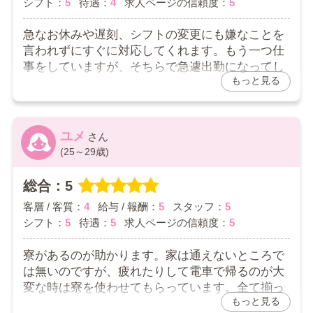
シフト：
5
待遇：
4
求人ページの信頼度：
5
あると思います。
【総評】
急なお休みや遅刻、シフトの変更にも嫌なことを
きれいな部屋で快適に仕事出来てます。女のスタ
言われずにすぐに対応してくれます。もう一つ仕
ッフもいて声をかけてくれるので安心して仕事で
事をしていますが、そちらで急遽出勤になってし
きます。
もっと見る
まうことがあり、お店を休まなければならない場
2026/03/01
合にも快くうけて頂きました。その辺でも働きや
すいと感じています。
お店からの返信コメント
ユメ
2026/04/08
(25～29歳)
ｍｍさんへ
お店からの返信コメント
口コミありがとうございます。
総合：5
環境面・収入面など全ての面でご満足して頂けるよう
ままさんへ
に
客層 / 客質：
4
給与 / 報酬：
5
スタッフ：
5
口コミありがとうございます。
スタッフ一同、全力で頑張って参ります。
シフト：
5
待遇：
5
求人ページの信頼度：
5
これからもよろしくお願い致します。
色々な状況があると思いますので、何かございました
らお気軽にご連絡を頂けましたらご対応できますの
寮があるのが助かります。家は通えないところで
で、お気軽におっしゃって下さい。お仕事も大切です
は無いのですが、疲れたりして電車で帰るのが大
がプライベートも大切ですのでうまく両立させていた
だけるようにご対応をさせて頂きます。
変な時は寮を使わせてもらっています。全て揃っ
もっと見る
ているので何も用意しなくて利用が出来るのが良