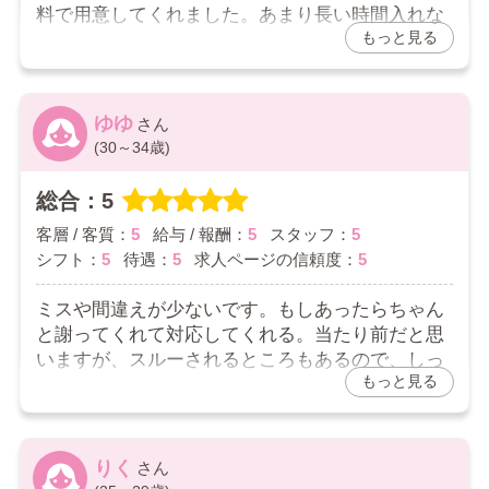
料で用意してくれました。あまり長い時間入れな
もっと見る
いのですが、それでも希望通りの収入になりまし
た。指名取るとアップするので頑張って指名を取
りたいです。
ゆゆ
2026/03/29
(30～34歳)
お店からの返信コメント
総合：5
朝が苦手さんへ
客層 / 客質：
5
給与 / 報酬：
5
スタッフ：
5
口コミありがとうございます。
シフト：
5
待遇：
5
求人ページの信頼度：
5
当店ではなるべくご負担がないように入店をして頂け
るような対応を心掛けております。
ミスや間違えが少ないです。もしあったらちゃん
それだけでなく、不安な部分を少しでも解消できるよ
と謝ってくれて対応してくれる。当たり前だと思
うにも心掛けております。
安心してお仕事に専念できる環境を整えるような対応
いますが、スルーされるところもあるので、しっ
をさせて頂きます。
もっと見る
かりとしていると感じます。ミスは誰にでもある
し、忙しい時などはしょうがないと思います。普
通にしていれば何も言われないので楽です。
りく
2026/03/26