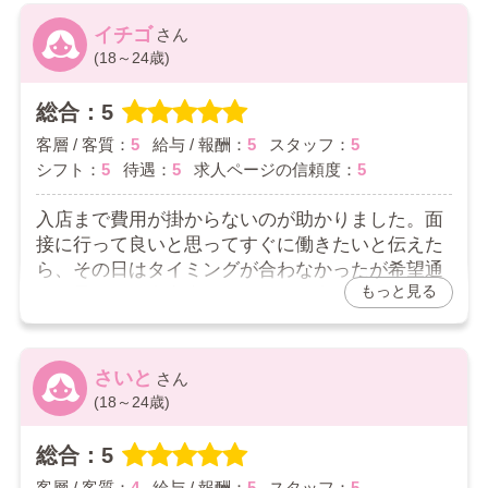
りがたいです。
春さんへ
口コミありがとうございます。
イチゴ
2026/03/17
(18～24歳)
全体的にご満足を頂けているみたいで良かったです。
もっとご満足して頂けるようにもっと頑張っていきま
お店からの返信コメント
すので、ご要望などありましたら是非教えてくださ
総合：5
い。今後ともよろしくお願いいたします。
☆さんへ
客層 / 客質：
5
給与 / 報酬：
5
スタッフ：
5
口コミありがとうございます。
シフト：
5
待遇：
5
求人ページの信頼度：
5
シフトについてですが、なるべく毎日同じ出勤数にな
るようには努力しているですが・・・力不足でして。
入店まで費用が掛からないのが助かりました。面
女の子のモチベーションをあげられるような対応をし
接に行って良いと思ってすぐに働きたいと伝えた
ていくように常に心掛けております。今後とも何かあ
りましたらお気軽に教えてください。よろしくお願い
ら、その日はタイミングが合わなかったが希望通
いたします。
もっと見る
りに早くお仕事出来ました。お仕事するまでスム
ーズで費用が掛からないのが大変良かったです。
ちゃんと希望を聞いてくれて、出来ないことはち
ゃんと言ってくれて信用出来ました。
さいと
(18～24歳)
2026/03/15
総合：5
お店からの返信コメント
客層 / 客質：
4
給与 / 報酬：
5
スタッフ：
5