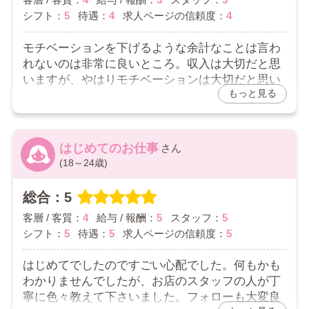
イチゴさんへ
シフト：
5
待遇：
4
求人ページの信頼度：
4
口コミありがとうございます。
当店では出来ない場合もありますが、その方の希望に
モチベーションを下げるような余計なことは言わ
沿って対応をさせて頂いております。
れないのは非常に良いところ。収入は大切だと思
なるべく負担が少ないようにしております。
いますが、やはりモチベーションは大切だと思い
是非、ご希望を教えて頂きたいです。
もっと見る
ます。気持ちが乗らないときは気を利かせて休ま
せてくれたりするので大変助かります。今のとこ
ろ無理なく出来てます。
はじめてのお仕事
2026/03/13
(18～24歳)
お店からの返信コメント
総合：5
さいとさんへ
客層 / 客質：
4
給与 / 報酬：
5
スタッフ：
5
口コミありがとうございます。
シフト：
5
待遇：
5
求人ページの信頼度：
5
当店はグループ店ですのでスタッフの指導・教育を徹
底しております。
はじめてでしたのですごい心配でした。何もかも
働いて頂いているコンパニオンさんにはお仕事に専念
わかりませんでしたが、お店のスタッフの人が丁
をして頂けるようにスタッフ一同気を付けておりま
す。
寧に色々教えて下さいました。フォローも大変良
なんでも相談していただける環境になるように心掛け