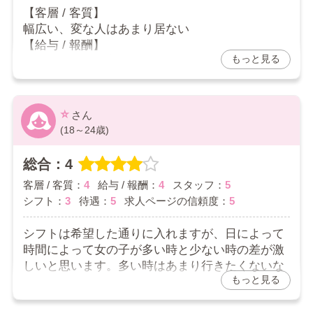
2026/03/22
【客層 / 客質】
幅広い、変な人はあまり居ない
お店からの返信コメント
【給与 / 報酬】
もっと見る
わかりやすくて良いと思います
りくさんへ
【スタッフ】
口コミありがとうございます。
あまり関わる時はないが優しいと思います
お仕事をして頂いている方の負担が減らせるようにご
【シフト】
⭐️
対応をさせて頂いております。
自分の好きな時に入れて助かります
(18～24歳)
お店の場所も駅から近いですので通勤にとても便利で
【待遇】
す。
目標を達成していらっしゃるようで良かったです。よ
衣装とかも貸してくれ、撮影も無料で良い
総合：4
り高い目標に出来るように頑張ります。
【求人ページの信頼度】
今後ともよろしくお願いいたします。
客層 / 客質：
4
給与 / 報酬：
4
スタッフ：
5
あると思います
シフト：
3
待遇：
5
求人ページの信頼度：
5
【総評】
満足しています。個々に条件はあると思いますが
シフトは希望した通りに入れますが、日によって
私には合っています
時間によって女の子が多い時と少ない時の差が激
2026/03/21
しいと思います。多い時はあまり行きたくないな
もっと見る
と思いますが、多い時は忙しい感じはします。も
お店からの返信コメント
う少し女の子の出勤数がちょうど良い感じだとあ