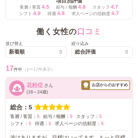
項目別評価
4.5
4.8
4.7
客層 / 客質
給与 / 報酬
スタッフ
4.9
4.8
4.7
シフト
待遇
求人ページの信頼度
働く女性の
口コミ
並び替え
絞り込み
新着順
総合評価
17
件中
（1〜17件表示）
花粉症
(18～24歳)
総合：5
客層 / 客質：
5
給与 / 報酬：
5
スタッフ：
5
シフト：
5
待遇：
5
求人ページの信頼度：
5
波はありますが、目標はいってます。もっと目標