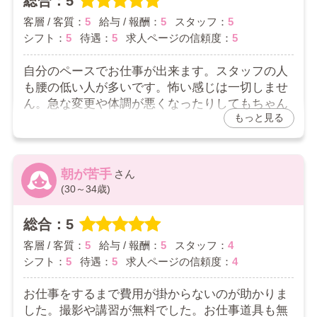
総合：5
至らない点もあるかもしれませんが、安心してお仕事
客層 / 客質：
5
給与 / 報酬：
5
スタッフ：
5
をして頂けるように頑張りますので、今後ともよろし
シフト：
5
待遇：
5
求人ページの信頼度：
5
くお願いいたします。
自分のペースでお仕事が出来ます。スタッフの人
も腰の低い人が多いです。怖い感じは一切しませ
ん。急な変更や体調が悪くなったりしてもちゃん
もっと見る
と対応してくれます。今のところは大変満足して
います。
2026/04/03
朝が苦手
(30～34歳)
お店からの返信コメント
でんでんさん
総合：5
口コミありがとうございます。
客層 / 客質：
5
給与 / 報酬：
5
スタッフ：
4
色々な条件や状況があると思いますので、その方にあ
シフト：
5
待遇：
5
求人ページの信頼度：
4
ったやり方でお仕事をして頂いております。言いにく
い事でもなんでもお気軽におっしゃって下さい。
お仕事をするまで費用が掛からないのが助かりま
した。撮影や講習が無料でした。お仕事道具も無