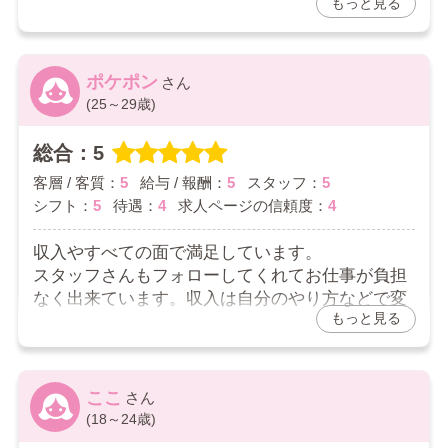
もっと見る
くしてくれ安心しました。だいぶ慣れてきまし
ております。今後ともよろしくお願いいたします。
た。お客さんも優しい人が多いです。他のところ
がわからないですが、私的には大変満足していま
す。目標達成まで頑張ろうと思っています。
ポケポン
(25～29歳)
2026/03/12
総合：5
お店からの返信コメント
客層 / 客質：
5
給与 / 報酬：
5
スタッフ：
5
はじめてのお仕事さんへ
シフト：
5
待遇：
4
求人ページの信頼度：
4
口コミありがとうございます。
初めての方は色々と大変だと思いますが、色々な面で
大変さを解消できるように個々の方に合った対応を丁
収入やすべての面で満足しています。
寧に心掛けております。当店では在籍している方の半
スタッフさんもフォローしてくれてお仕事が負担
分は素人さんからの入店ですので、お仕事が初めての
なく出来ています。収入は自分のやり方などで変
方でも安心してお仕事をして頂けると思います。是
もっと見る
非、今後ともよろしくお願いいたします。
わると思いますが満足しています。このまま続け
て頑張ろうと思っています。
2026/03/10
ここ
(18～24歳)
お店からの返信コメント