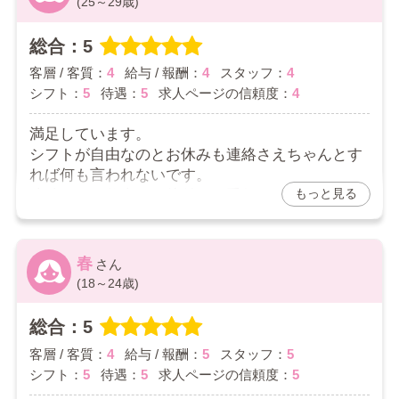
(25～29歳)
お店からの返信コメント
総合：5
ゆゆさんへ
客層 / 客質：
4
給与 / 報酬：
4
スタッフ：
4
口コミありがとうございます。
シフト：
5
待遇：
5
求人ページの信頼度：
4
ミスや間違えのないように気を付けます。寛大なお心
遣いありがとうございます。今後とも頑張りますの
満足しています。
で、よろしくお願いいたします。
シフトが自由なのとお休みも連絡さえちゃんとす
れば何も言われないです。
もっと見る
連続してお仕事だと片付けを手伝ってくれたり、
気に掛けてくれて大丈夫か聞いてくれたりしま
す。
お客さんはどこもそうだと思いますが変わってい
春
る人もいますが耐えられない範囲ではないです。
(18～24歳)
基本良い人が多いイメージ。
やっぱり駅から近いことが助かります、全然歩け
総合：5
ます。あまり車は好きでは無いので。
客層 / 客質：
4
給与 / 報酬：
5
スタッフ：
5
平日でも忙しかったりしてます。目標としている
シフト：
5
待遇：
5
求人ページの信頼度：
5
金額を達成できています。