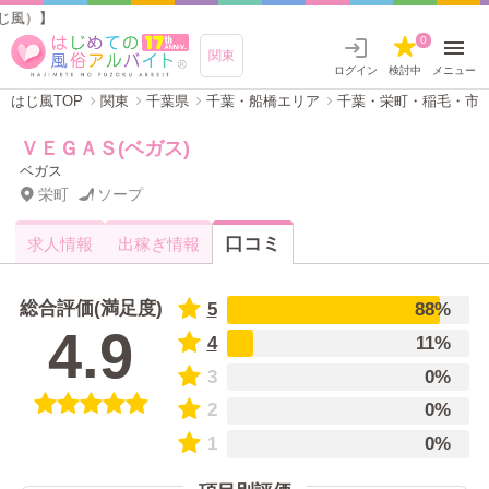
】
0
関東
ログイン
検討中
メニュー
はじ風TOP
関東
千葉県
千葉・船橋エリア
千葉・栄町・稲毛・市
ＶＥＧＡＳ(ベガス)
ベガス
栄町
ソープ
口コミ
求人情報
出稼ぎ情報
総合評価(満足度)
5
88%
4.9
4
11%
3
0%
2
0%
1
0%