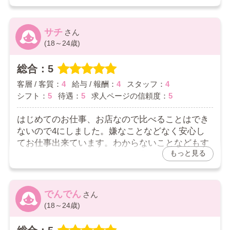
いです。きれいで快適です。
2026/04/08
サチ
(18～24歳)
お店からの返信コメント
ユメさんへ
総合：5
口コミありがとうございます。
客層 / 客質：
4
給与 / 報酬：
4
スタッフ：
4
一泊から寮はご利用いただけますので、お気軽にご利
シフト：
5
待遇：
5
求人ページの信頼度：
5
用下さい。すぐに使用できるようになんでも揃えてお
りますが、足らない物などありましたら教えて頂きた
はじめてのお仕事、お店なので比べることはでき
いです。是非、有効利用をして頂きたいです。
ないので4にしました。嫌なことなどなく安心し
てお仕事出来ています。わからないことなどもす
もっと見る
ぐに教えてくれます。とても居心地が良いです🙆
2026/04/05
でんでん
お店からの返信コメント
(18～24歳)
サチさんへ
口コミありがとうございます。