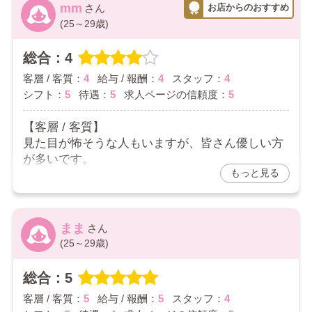
女性のスタッフがお仕事を教えてくれました。男
mm
性スタッフは優しく、セクハラなど嫌な事は一切
(25～29歳)
ありませんでした。
お客様含め優しい人ばかりで快適な時間を過ごし
総合：4
ています😊
客層 / 客質：
4
給与 / 報酬：
4
スタッフ：
4
2026/03/01
シフト：
5
待遇：
5
求人ページの信頼度：
5
お店からの返信コメント
【客層 / 客質】
見た目が怖そうな人もいますが、皆さん優しい方
パンダちゃんさんへ
が多いです。
口コミありがとうございます。
もっと見る
【給与 / 報酬】
より良い環境に出来るように精一杯頑張ります。
わかりやすい。
なんでも言って頂けるような環境に出来るように
【スタッフ】
スタッフ一同頑張りますので
口調も丁寧で優しい人が多い印象です。
是非、色々と教えて頂きたいです。
まま
これからもよろしくお願いいたします。
【シフト】
(25～29歳)
希望通りに合わせてくれます。
【待遇】
総合：5
差し入れもありました。
客層 / 客質：
5
給与 / 報酬：
5
スタッフ：
4
【求人ページの信頼度】