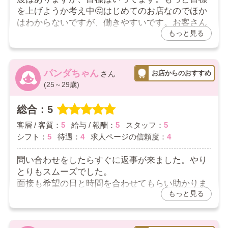
を上げようか考え中🤔はじめてのお店なのでほか
はわからないですが、働きやすいです。お客さん
もっと見る
もスタッフもみんな優しいです。急な変更などち
ゃんと対応してくれます。
2026/03/05
パンダちゃん
(25～29歳)
お店からの返信コメント
花粉症さんへ
総合：5
口コミありがとうございます。
客層 / 客質：
5
給与 / 報酬：
5
スタッフ：
5
色々なお店から当店を選んで頂きましてありがとうご
シフト：
5
待遇：
4
求人ページの信頼度：
4
ざいます。
日々全力で頑張りますので、何かありましたらお気軽
問い合わせをしたらすぐに返事が来ました。やり
に教えて頂きたいです。
よろしくお願いいたします。
とりもスムーズでした。
面接も希望の日と時間を合わせてもらい助かりま
もっと見る
した。
はじめてのお仕事でしたがわかりやすく説明して
くれたので安心しました。