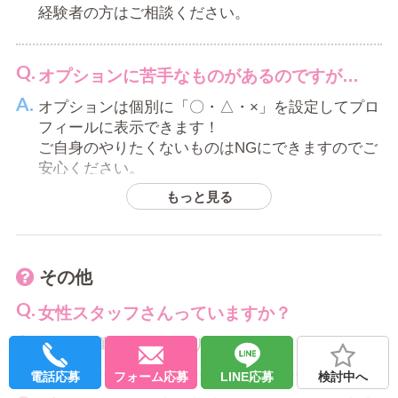
経験者の方はご相談ください。
オプションに苦手なものがあるのですが…
オプションは個別に「〇・△・×」を設定してプロ
フィールに表示できます！
ご自身のやりたくないものはNGにできますのでご
安心ください。
もっと見る
自宅待機・外で待機の場合の条件はあります
か？
その他
西船橋周辺のホテルまで30分以内に到着できるこ
とが条件です。
女性スタッフさんっていますか？
お近くにお住いの方や、駅周辺で待機したい方は
女性の内勤スタッフおります(^^)
お気軽にご相談ください。
電話応募
フォーム応募
LINE応募
検討中へ