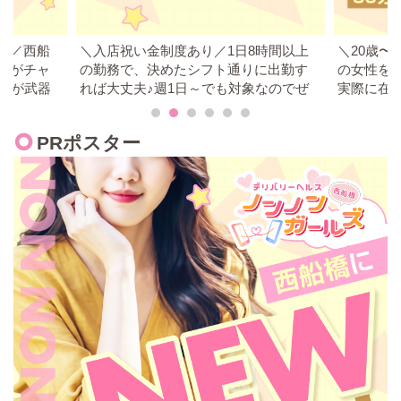
代の癒し系、高身長・低身長・スリムさんからちょいぽちゃさん
まで、様々なタイプの女性が在籍中です。「私でも大丈夫か
な…？」と悩んでいる方も、まずはお気軽にご相談ください。
8時間以上
＼20歳〜40代まで歓迎／幅広いタイプ
週5日（8
に出勤す
の女性を歓迎中！20代、30代、40代が
週3日（8
¸.•.¸¸୨˚̣̣̣͙୧¨*✼*¨୨˚̣̣̣͙୧¸¸.•.¸
象なのでぜ
実際に在籍＆活躍中です！迷っている
週1日（8
ならご相談下さい♥
支給日：入
🔰お仕事内容はスタンダードなデリヘルです。
未経験の方は講習で丁寧にお仕事の流れややり方についてご説明
PRポスター
しますので、安心してご応募ください。
🌺女性運営スタッフがいます！
「こういうお店は初めてで不安…」という方もご安心ください。
🌺待機方法が選べます
個室待機・集団待機・自宅待機などOK！待機中の飲食も可能で
す。
✅【営業時間】10時～翌5時で自由シフト制
10時～15時の5時間勤務で、2～3本つけば34,000円稼げます✨
💴明朗会計・各種ボーナスあり
70分9,000円バック+本指名料1,000円