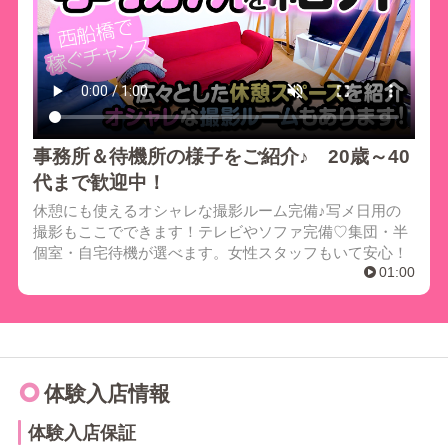
事務所＆待機所の様子をご紹介♪ 20歳～40
代まで歓迎中！
休憩にも使えるオシャレな撮影ルーム完備♪写メ日用の
撮影もここでできます！テレビやソファ完備♡集団・半
個室・自宅待機が選べます。女性スタッフもいて安心！
01:00
体験入店情報
体験入店保証