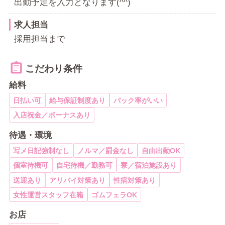
出勤予定を入力となります(^^)
求人担当
採用担当まで
こだわり条件
給料
日払い可
給与保証制度あり
バック率がいい
入店祝金／ボーナスあり
待遇・環境
写メ日記強制なし
ノルマ／罰金なし
自由出勤OK
個室待機可
自宅待機／勤務可
寮／宿泊施設あり
送迎あり
アリバイ対策あり
性病対策あり
女性運営スタッフ在籍
ゴムフェラOK
お店