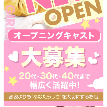
＝70分10,000万円可能✨
各種バック公開、独自の累計ポイント制で翌月ボーナスありな
ど、新人期間後もしっかり稼げるように配慮しております。雑費
の内訳も明朗です。
副業感覚やお小遣い稼ぎがしたい方はもちろん、「目標金額が大
きい」「できるだけ長く稼ぎたい」という方もぜひご相談くださ
い。
¸.•.¸¸୨˚̣̣̣͙୧¨*✼*¨୨˚̣̣̣͙୧¸¸.•.¸
その他、送迎や衛生対策、出稼ぎOKなど待遇充実✨新店ですの
で、ここにまだ記載のない待遇等につきましてはお気軽にお問合
せください。
新規オープン店なのでまだまだ在籍人数が少なめです、お客様か
らの注目度が上がっている
今がご応募の大チャンス🎉
未経験の
方も、経験者さんも、出稼ぎ希望の方も、ぜひ当店【ノンノンガ
ールズ西船橋】へご応募ください。
即日面接（10時～）・体験OK！
まずはご質問やご相談でも大丈夫です。