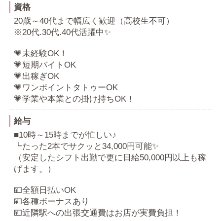
資格
20歳～40代まで幅広く歓迎（高校生不可）
※20代.30代.40代活躍中✨
💗未経験OK！
💗短期バイトOK
💗出稼ぎOK
💗ワンポイントタトゥーOK
💗学業や本業との掛け持ちOK！
給与
■10時～15時までが忙しい♪
┗たった2本でサクッと34,000円可能✨
（安定したシフト出勤で更に日給50,000円以上も稼
げます。）
💴全額日払いOK
💴各種ボーナスあり
💴近隣駅への出張交通費はお店が実費負担！