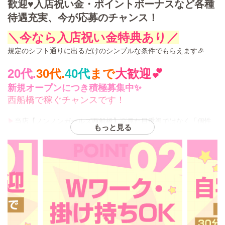
歓迎♥入店祝い金・ポイントボーナスなど各種
待遇充実、今が応募のチャンス！
＼今なら入店祝い金特典あり／
規定のシフト通りに出るだけのシンプルな条件でもらえます🎉
20代.
30代.
40代
まで
大歓迎💕
新規オープンにつき積極募集中✨
西船橋で稼ぐチャンスです！
▶
当店【ノンノンガールズ西船橋】💡見た目重視ではなく「個性
もっと見る
と思いやりを大切にしたキャスト採用」をしております。
🍀清潔感があって、愛嬌もある
🍀お話をしていて楽しい
🍀お人柄が魅力的
🍀その人ならではの個性がある
などなど…容姿よりもお客様が「また会いたくなる女性」を募集
中！それぞれ違った個性の女性たちが続々入店中です✨
ごく普通の20代女性、お姉さん系、OLさん、30代の人妻さん、40