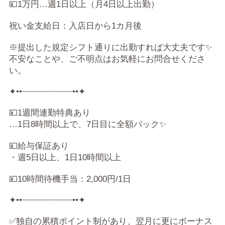
💴1万円…週1日以上（月4日以上出勤）
祝い金支給日：入店日から1カ月後
※提出した規定シフト通りに出勤すれば大丈夫です✨
不安なことや、ご不明点はお気軽にお問合せくださ
い。
✦••┈┈┈┈┈┈┈┈┈┈••✦
💴1週間連勤特典あり
…1日8時間以上で、7日目に全額バック✨
💴給与保証あり
・週5日以上、1日10時間以上
💴10時間待機手当：2,000円/1日
✦••┈┈┈┈┈┈┈┈┈┈••✦
✅独自の累積ポイント制があり、翌月に更にボーナス