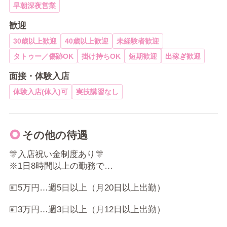
早朝深夜営業
歓迎
30歳以上歓迎
40歳以上歓迎
未経験者歓迎
タトゥー／傷跡OK
掛け持ちOK
短期歓迎
出稼ぎ歓迎
面接・体験入店
体験入店(体入)可
実技講習なし
その他の待遇
🎊入店祝い金制度あり🎊
※1日8時間以上の勤務で…
💴5万円…週5日以上（月20日以上出勤）
💴3万円…週3日以上（月12日以上出勤）