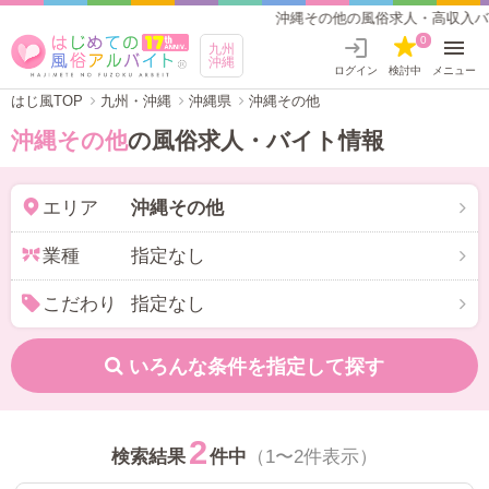
沖縄その他の風俗求人・高収入バイト
0
九州
沖縄
ログイン
検討中
メニュー
はじ風TOP
九州・沖縄
沖縄県
沖縄その他
沖縄その他
の風俗求人・バイト情報
エリア
沖縄その他
業種
指定なし
こだわり
指定なし
いろんな条件を指定して探す
2
検索結果
件中
（1〜2件表示）