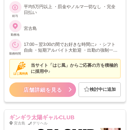
ろう♡
募はご遠慮いただいております。
平均5万円以上 ・罰金やノルマ一切なし ・完全
日払い
給与
宮古島
勤務地
17:00～翌3:00の間でお好きな時間に♪ ・シフト
自由 ・短期アルバイト大歓迎 ・出勤の強制一切
勤務時間
なし
当サイト「はじ風」からご応募の方を積極的
に採用中♪
はじ風特典
検討中に追加
店舗詳細を見る
ギンギラ太陽ギャルCLUB
宮古島
デリヘル