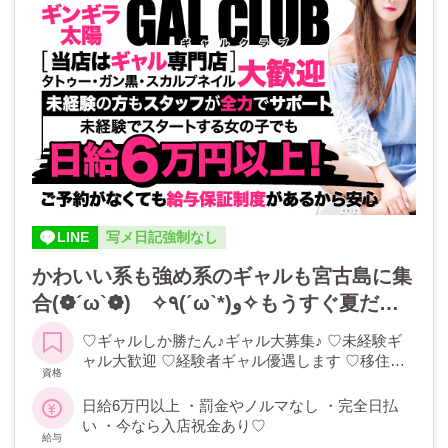
LINE
写メ日記強制なし
かわいい系も強め系のギャルも宮古島に集
合(❁´ω`❁) ✧٩(ˊωˋ*)و✧もうすぐ夏だし
とりあえず宮古島に移住しちゃおう♡未経
♡ギャルしか勝たん♪ギャル大募集♪ ♡未経験ギ
験でも日給→【6万円】以上稼げる◎南国
ャル大歓迎 ♡経験者ギャル優遇します ♡移住希
資格
でリゾート感覚でバイトしませんか？？？
望ギャル大歓迎 ♡短期バイト希望ギャル大歓迎
※18歳未満(高校生を含むギャル)のご応募はご
日給6万円以上 ・罰金やノルマなし ・完全日払
遠慮いただいております。
い ・今なら入店祝金あり♡
給与