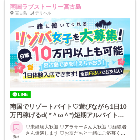
南国ラブストーリー宮古島
宮古島
デリヘル
LINE
南国でリゾートバイト♡遊びながら1日10
万円稼げるd( *＾ω＾*)短期アルバイト・
出稼ぎさん大歓迎♡即日入居可能なキレイ
♡未経験大歓迎 ♡アラサーさん大歓迎 ♡経験者
な寮あります♡宮古島で思い出いっぱい作
さん優遇します ♡お友だちと一緒にご応募くだ
資格
さる方大歓迎 ※18歳未満(高校生を含む)のご応