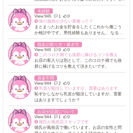
代～30代のスタッフさんが多いお店で働きたい
です！
未経験
945
1
0
体の負担が少ない業種って？
まとまったお金を貯金をしたくこれから働こう
か検討中です。男性経験もありません。 なるべ
く体に負担少なくでもお金は稼ぎたいんです。
お勧めの業種があれば教えて頂きたいです。
指名の取り方・稼ぎ方
945
0
0
このコロナ禍でも抜群に稼げるコツを教えて頂きたいです。
お店の客入りは別として、このコロナ禍でも抜
群に稼げるコツを教えて頂きたいです。
容姿不問
944
2
0
乳首が陥没していますが、需要はありますでしょうか？
恥ずかしながら乳首が陥没していますが、需要
はありますでしょうか？
お店や店員について
944
1
0
彼氏が風俗店スタッフです
彼氏が風俗店で働いています。お店の女性と問