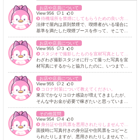
お店や店員について
956
1
0
待機場所を禁煙にしてもらうための良い方法があれば、アドバイスください。
法律で屋内は原則禁煙で、喫煙者がいる場合に
基準を満たした喫煙ブースを作って、そこで吸
ってもらうのがルールとして決まっているの
に、守ってないお店が多すぎます。風俗店だか
お店や店員について
955
3
0
らってユルユルです。 今、働いてるお店は待機
スタジオで撮影したものを宣材写真として使うと約束したのに、いつまで経っても使われません。
が全面喫煙で正直辛いけど、稼ぎは申し分ない
わざわざ撮影スタジオに行って撮った写真を宣
ので我慢しています。喫煙する子は2割くらいで
材写真にするからと協力したのに、いつまで経
ほとんどの子は吸わないので、その子達も我慢
ってもその写真を使った宣伝がされない。。。
していると思います。 禁煙化してもらう方法
本当にレスポンス悪い店員だと、ため息が出ま
お店や店員について
は、直接スタッフに苦情を言うことくらいしか
955
2
0
す。
ないのでしょうか？その場合、干されるのが心
コロナ対策について教えてください。
配です。
東京でかなりコロナ感染が増えてきましたが、
そんな中お金が必要で稼ぎたいと思っていま
す。 できればコロナ対策がしっかりしているお
店がいいのですが、そのようなお店はあります
その他質問
954
4
0
でしょうか？
身分証や住民票を悪用されたりしませんでしょうか？
面接時に写真付きの身分証や住民票をコピーと
られたりしますが、悪用されたりしませんでし