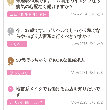
未経験20歳です。ゴム着用のイメクラなら
病気の心配なく働けますか？
2954
0
0
ゴム（衛生器具）着用
今、28歳です。デリヘルでしっかり稼ぐな
らやっぱり人妻系に行くべきですか？
2875
4
0
デリヘル
50代ぽっちゃりでもOKな風俗求人
2671
5
3
ぽっちゃり
地雷系メイクでも働けるお店を知りたいで
す
2629
8
2
お店や店員について