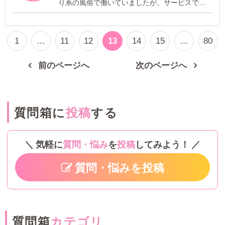
り系の風俗で働いていましたが、サービスでマ
ッサージしてあげたらお客様が喜んでくれたの
が嬉しくて、今のお店からメンズエステに変え
ようと思っています。 ただ、エステって細い子
1
…
11
12
13
14
15
…
80
が多いイメージがあって、私みたいなぽっちゃ
りの女の子は向かない気がしてます。 ぽっちゃ
り専門のメンズエステとかってあるんですか？
前のページへ
次のページへ
もしくは、ぽっちゃりの女の子が働けるお店が
あれば教えてください。
質問箱に
投稿
する
気軽に
質問・悩み
を
投稿
してみよう！
質問・悩みを投稿
質問箱
カテゴリ