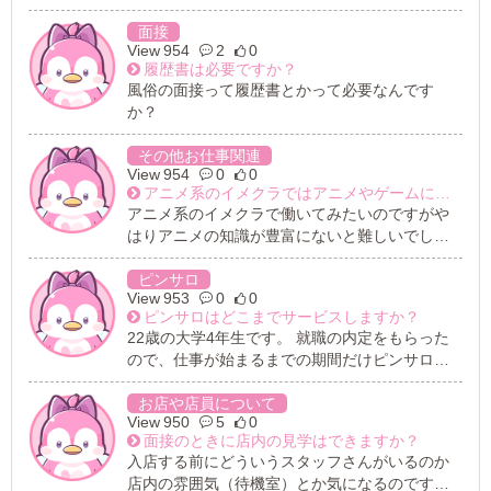
ょうか？
面接
954
2
0
履歴書は必要ですか？
風俗の面接って履歴書とかって必要なんです
か？
その他お仕事関連
954
0
0
アニメ系のイメクラではアニメやゲームに詳しくないと働けませんか？
アニメ系のイメクラで働いてみたいのですがや
はりアニメの知識が豊富にないと難しいでしょ
うか？ 友達に勧められてコスプレをしてみてす
ごく楽しかったのでアニメのコスプレができる
ピンサロ
953
0
0
お店を探しています。コスプレってすごくお金
ピンサロはどこまでサービスしますか？
もかかるのでやっぱり風俗店がいいかな？と思
22歳の大学4年生です。 就職の内定をもらった
ってます。 でもいざ、営業用のサイトを見てみ
ので、仕事が始まるまでの期間だけピンサロで
ると知らないアニメやゲームキャラも出てきて
働こうと思っています。 風俗が未経験なのでお
心配になりました…。やはりアニメ系のイメク
仕事内容が細かくわからないのですが、店舗の
お店や店員について
ラで働くなら知識があったり、キャラのモノマ
950
5
0
ヘルスと同じですか？ それの接客時間が短くな
ネができないと働けないのでしょうか？
面接のときに店内の見学はできますか？
った感じで。 なんとなく、個室じゃなくてソフ
入店する前にどういうスタッフさんがいるのか
ァでみんなで並んでやってるようなイメージが
店内の雰囲気（待機室）とか気になるのです
あります。 男性から無理やりサービスを求めら