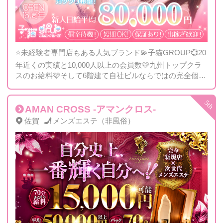
⭐未経験者専門店もある人気ブランド💫子猫GROUP💞20
年近くの実績と10,000人以上の会員数🩷九州トップクラ
スのお給料🩷そして6階建て自社ビルならではの完全個室
をご用意して女の子を歓迎いたします😻
AMAN CROSS -アマンクロス-
佐賀
メンズエステ（非風俗）