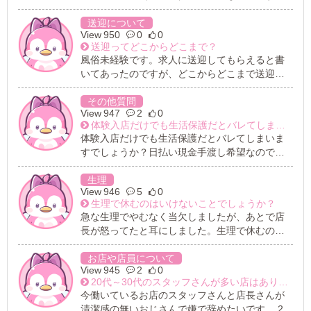
が、面接のときとかに見せてもらえますか？
れることとかってありますか？ そういうときっ
送迎について
てお店の人がすぐに助けてくれるようになって
950
0
0
いますか？ 何もわからないのでよろしくお願い
送迎ってどこからどこまで？
します。
風俗未経験です。求人に送迎してもらえると書
いてあったのですが、どこからどこまで送迎し
てもらえるのでしょうか？できればお仕事終わ
りに家の近くまでお願いしたいです。
その他質問
947
2
0
体験入店だけでも生活保護だとバレてしまいますでしょうか？
体験入店だけでも生活保護だとバレてしまいま
すでしょうか？日払い現金手渡し希望なのです
が…。
生理
946
5
0
生理で休むのはいけないことでしょうか？
急な生理でやむなく当欠しましたが、あとで店
長が怒ってたと耳にしました。生理で休むのは
いけないことでしょうか？
お店や店員について
945
2
0
20代～30代のスタッフさんが多い店はありますでしょうか？
今働いているお店のスタッフさんと店長さんが
清潔感の無いおじさんで嫌で辞めたいです。 20