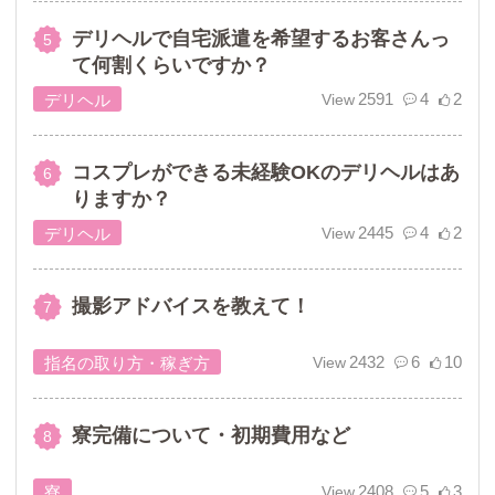
デリヘルで自宅派遣を希望するお客さんっ
て何割くらいですか？
2591
4
2
デリヘル
コスプレができる未経験OKのデリヘルはあ
りますか？
2445
4
2
デリヘル
撮影アドバイスを教えて！
2432
6
10
指名の取り方・稼ぎ方
寮完備について・初期費用など
2408
5
3
寮