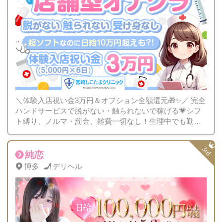
＼体験入店祝い金3万円＆オプション全額還元🎁✨／ 完全
ハンドサービスで脱がない・触られないで稼げる💗シフ
ト縛り、ノルマ・罰金、雑費一切なし！生理中でも勤務
OK♪
純恋
博多
デリヘル