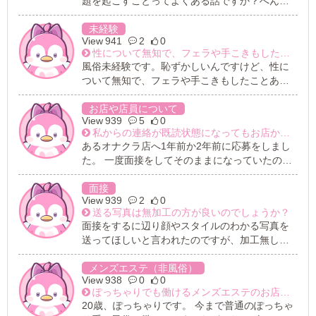
題を起こすことってよくある話ですか？へんな
質問すみません
未経験
941
2
0
性について無知で、フェラや手こきもしたことありませんが働けますか？
風俗未経験です。恥ずかしいんですけど、性に
ついて無知で、フェラや手こきもしたことあり
ません、、それでも出来る仕事ありますか？
お店や店員について
939
5
0
私からの連絡が既読状態になってもお店から返事をいただけません。これについて、どう思われますか？
あるオナクラ店へ1年前か2年前に応募をしまし
た。 一度面接をしてそのままになっていたので
すが、最近になってそのオナクラ店へ連絡して
体験入店をさせていただくことになりました。
面接
939
2
0
それから、少し早めに体験させていただきたく
送る写真は無加工の方が良いのでしょうか？
なり連絡をしてみました。 既読になったものの1
面接をするに辺り顔やスタイルのわかる写真を
日経っても返事がないので、再度連絡しました
送ってほしいと言われたのですが、加工無しの
が同じく返事がありません。 これについて、皆
方が良いのでしょうか？ 正直写真写りが悪いの
さんはどう思われますか？ 感想を聞かせてくだ
でそれで落とされるのもショックだなと…
メンズエステ（非風俗）
さい。
938
0
0
ぽっちゃりでも働けるメンズエステのお店はありますか？
20歳、ぽっちゃりです。 今まで普通のぽっちゃ