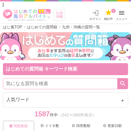
九州・沖縄
0
九州
沖縄
ログイン
検討中
メニュー
はじ風TOP
はじめての質問箱
九州・沖縄の質問一覧
はじめての質問箱 キーワード検索
人気ワード
1587
件中
（241〜260件表示）
イイネ数
回答数順
更新日順
閲覧数順