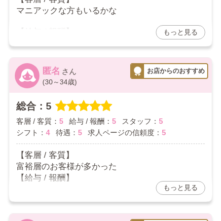
マニアックな方もいるかな
【給与 / 報酬】
もっと見る
本指名バックがいい
【スタッフ】
匿名
特にストレスはない
(30～34歳)
【シフト】
総合：5
自分のペースで出勤できるのが良い
客層 / 客質：
5
給与 / 報酬：
5
スタッフ：
5
【待遇】
シフト：
4
待遇：
5
求人ページの信頼度：
5
保証もちゃんと貰えたよ
【客層 / 客質】
2024/10/20
富裕層のお客様が多かった
【給与 / 報酬】
お店からの返信コメント
もっと見る
平均5万かせげた
口コミありがとうございます！
【スタッフ】
本指名バックはかなり良い方だと思います！
対応が的確で助かります
女の子自体の努力ですので頂いちゃて下さい！