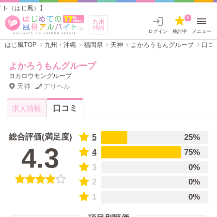
ト（はじ風）】
0
九州
沖縄
ログイン
検討中
メニュー
はじ風TOP
九州・沖縄
福岡県
天神
よかろうもんグループ
口コ
よかろうもんグループ
ヨカロウモングループ
天神
デリヘル
口コミ
求人情報
総合評価(満足度)
5
25%
4.3
4
75%
3
0%
2
0%
1
0%