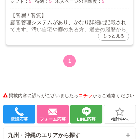
シフト：
5
待遇：
5
求人ページの信頼度：
5
【客層 / 客質】
顧客管理システムがあり、かなり詳細に記載され
てます。汚い自宅や癖のある方、過去の履歴から
もっと見る
NG等も可能で、安心できます。HPの派手さはあ
りますが、お客様は特に普通の方々です。
【給与 / 報酬】
本指名のバックが他店より多いらしく、かなり上
1
乗せされます。
私はこのお店しか知りませんが、移籍されてる方
はこのお店は高いと言ってます!
【スタッフ】
相談事などへのレスポンスが早く、頼りにしてす
掲載内容に誤りがございましたら
コチラ
からご連絡ください
ぐ相談してます。未経験だった私がランキング入
れたり、本誌名様が多く来ていただけるようにな
ったのはスタッフさんのおかげが大きいです!
電話応募
フォーム応募
LINE応募
検討中へ
【シフト】
基本的に自由に出させてもらえます
九州・沖縄のエリアから探す
【待遇】