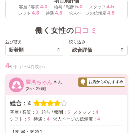
項目別評価
4.0
5.0
4.5
客層 / 客質
給与 / 報酬
スタッフ
4.8
4.8
4.8
シフト
待遇
求人ページの信頼度
働く女性の
口コミ
並び替え
絞り込み
新着順
総合評価
4
件中
（1〜4件表示）
匿名ちゃん
(25～29歳)
総合：4
客層 / 客質：
3
給与 / 報酬：
5
スタッフ：
4
シフト：
5
待遇：
4
求人ページの信頼度：
4
【客層 / 客質】