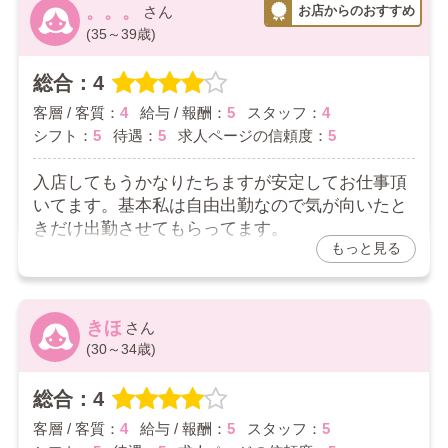
【シフト】
。。。
自由出勤なのでプライベートも充実
(35～39歳)
【待遇】
本指名バックが他店に比べて高額
総合：4
【求人ページの信頼度】
客層 / 客質：
4
給与 / 報酬：
5
スタッフ：
4
求人通りでした
シフト：
5
待遇：
5
求人ページの信頼度：
5
【総評】
2024/10/18
入店してもうかなりたちますが安定してお仕事頂
いてます。基本私は自由出勤なので気が向いたと
きだけ出勤させてもらってます。
もっと見る
これからも自分のペースでお仕事していきます💕
2024/10/17
きほ
(30～34歳)
総合：4
客層 / 客質：
4
給与 / 報酬：
5
スタッフ：
5