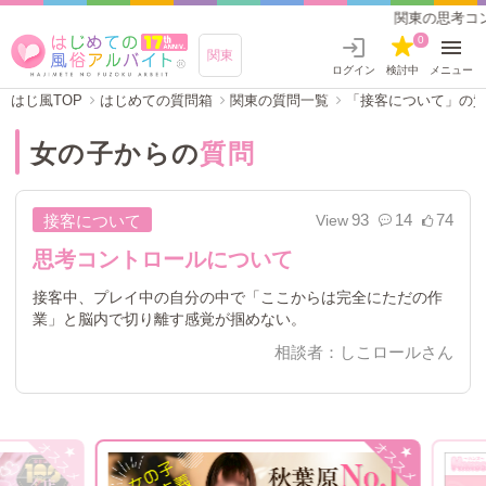
関東の思考コントロールについて【はじ
0
関東
ログイン
検討中
メニュー
はじ風TOP
はじめての質問箱
関東の質問一覧
「接客について」の
女の子からの
質問
93
14
74
接客について
思考コントロールについて
接客中、プレイ中の自分の中で「ここからは完全にただの作
業」と脳内で切り離す感覚が掴めない。
相談者：しこロールさん