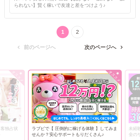
られない】賢く稼いで友達と差をつけよう♪
1
2
前のページへ
次のページへ
独占状
ラブピで【 圧倒的に稼げる体験 】してみま
未経験だ
せんか？安心サポートもりだくさん♪
全のサ