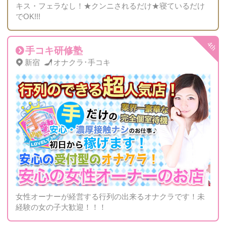
キス・フェラなし！★クンニされるだけ★寝ているだけ
でOK!!!
手コキ研修塾
新宿
オナクラ･手コキ
女性オーナーが経営する行列の出来るオナクラです！未
経験の女の子大歓迎！！！