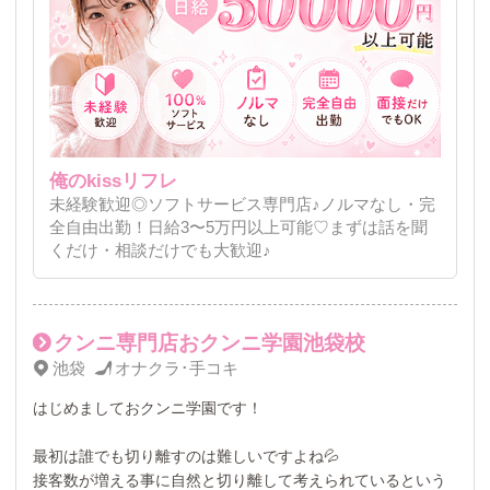
俺のkissリフレ
未経験歓迎◎ソフトサービス専門店♪ノルマなし・完
全自由出勤！日給3〜5万円以上可能♡まずは話を聞
くだけ・相談だけでも大歓迎♪
クンニ専門店おクンニ学園池袋校
池袋
オナクラ･手コキ
はじめましておクンニ学園です！
最初は誰でも切り離すのは難しいですよね💦
接客数が増える事に自然と切り離して考えられているという