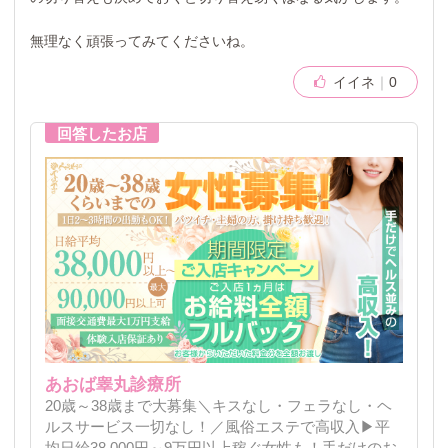
無理なく頑張ってみてくださいね。
イイネ
0
あおば睾丸診療所
20歳～38歳まで大募集＼キスなし・フェラなし・ヘ
ルスサービス一切なし！／風俗エステで高収入▶平
均日給38,000円～9万円以上稼ぐ女性も！手だけのお