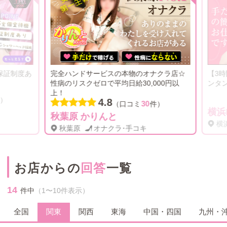
保証制度あ
完全ハンドサービスの本物のオナクラ店☆
【3時
性病のリスクゼロで平均日給30,000円以
ンタン
上！
）
4.8
30
（口コミ
件）
横浜H
秋葉原 かりんと
横浜
秋葉原
オナクラ･手コキ
お店からの
回答
一覧
14
件中
（1〜10件表示）
全国
関東
関西
東海
中国・四国
九州・