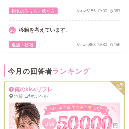
6155
30
387
指名の取り方・稼ぎ方
移籍を考えています。
5953
30
455
退店・移籍
今月の回答者
ランキング
俺のkissリフレ
池袋
ホテヘル