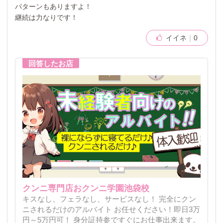
パターンもありますよ！
継続は力なりです！
イイネ
0
クンニ専門店おクンニ学園池袋校
キスなし、フェラなし、サービスなし！ 完全にクン
ニされるだけのアルバイト お任せください！即日3万
円～5万円可！ 身分証持参ですぐにお仕事出来ます。