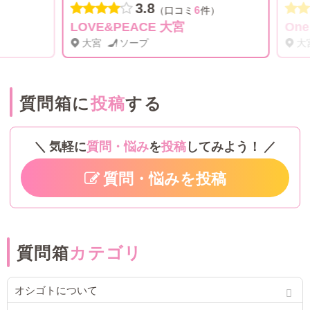
3.8
6
（口コミ
件）
LOVE&PEACE 大宮
One 
大宮
ソープ
大宮
質問箱に
投稿
する
気軽に
質問・悩み
を
投稿
してみよう！
質問・悩みを投稿
質問箱
カテゴリ
オシゴトについて