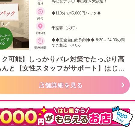
も心配ナシ◎ ◆出稼ぎ大歓迎！
資格
◆110分で45,000円バック◆
給与
千葉駅（栄町）
勤務地
◆◆完全自由出勤制◆◆ 8:30～24:00の間
でご相談下さい♪
勤務時間
ック可能】しっかりバレ対策でたっぷり高
ちんと【女性スタッフがサポート】はじめ
生器具着用 女医さんと提携で体も心も健康に
店舗詳細を見る