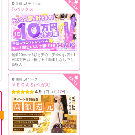
栄町
デリヘル
T-バックス
創業20年の信頼と安心・安全のお店！1
日10万円以上稼げる！顔出しなしでも
高収入！
栄町
ソープ
ＶＥＧＡＳ(ベガス)
4.9
（口コミ
17
件）