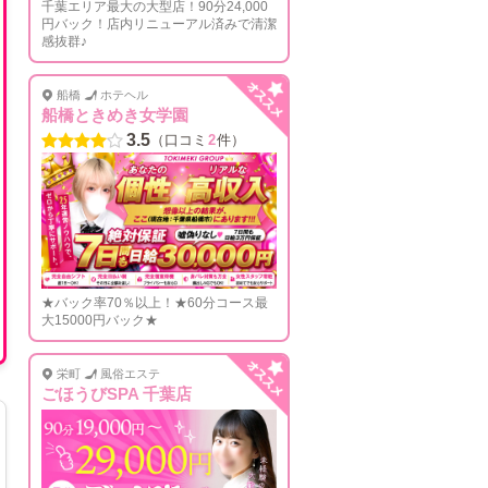
千葉エリア最大の大型店！90分24,000
円バック！店内リニューアル済みで清潔
感抜群♪
船橋
ホテヘル
船橋ときめき女学園
3.5
（口コミ
2
件）
★バック率70％以上！★60分コース最
大15000円バック★
栄町
風俗エステ
ごほうびSPA 千葉店