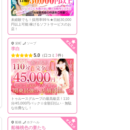
未経験でも！採用率99％★日給30,000
円以上可能 稼げるソフトサービスのお
店！
栄町
ソープ
李白
5.0
（口コミ
3
件）
トゥルースグループの最高級店！110
分/45,000円バック☆全額日払い・無駄
な出費なし！
船橋
ホテヘル
船橋桃色の妻たち