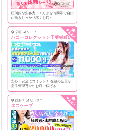
圧倒的な集客力！！好きな時間帯で自由
に働きしっかり稼ぐお店♪
栄町
ソープ
バニーコレクション千葉栄町店
安心・安全にコミット！ 在籍の全員が
衛生管理万全のお店で稼げる！
西船橋
ピンサロ
エスケープ