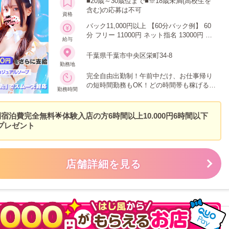
■20歳～30歳位まで■※18歳未満(高校生を
含む)の応募は不可
資格
バック11,000円以上 【60分バック例】 60
分 フリー 11000円 ネット指名 13000円 本
給与
指名 15000円 60分【⭐️１】 ネット指名
千葉県千葉市中央区栄町34-8
14000円 本指名 16000円 60分【⭐️2】 60分
勤務地
【⭐️3】 60分【ASK】 ⭐️１つ＋1,000円
完全自由出勤制！午前中だけ、お仕事帰り
の短時間勤務もOK！どの時間帯も稼げるの
勤務時間
でご安心下さい！
泊費完全無料🌟体験入店の方6時間以上10.000円6時間以下
にプレゼント
店舗詳細を見る