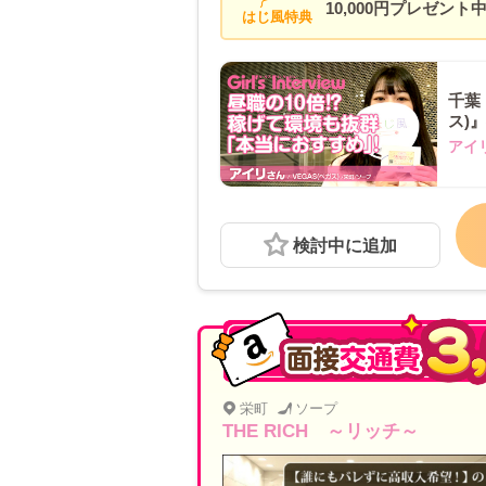
10,000円プレゼント
はじ風特典
千葉
ス)
アイ
検討中に追加
栄町
ソープ
THE RICH ～リッチ～