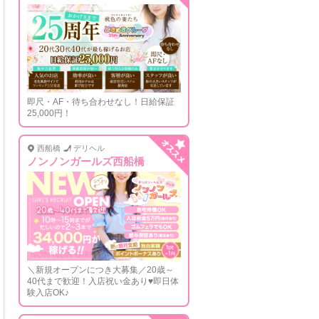
即尺・AF・待ち合わせなし！日給保証
25,000円！
西船橋
デリヘル
ノンノンガールズ西船橋
＼新規オープンにつき大募集／20歳～
40代まで歓迎！入店祝い金あり♥即日体
験入店OK♪