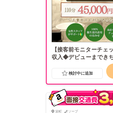
【接客前モニターチェ
収入◆デビューまでき
てでも安心◆100％衛
◆( ´◡` )۶
検討中に追加
栄町
ソープ