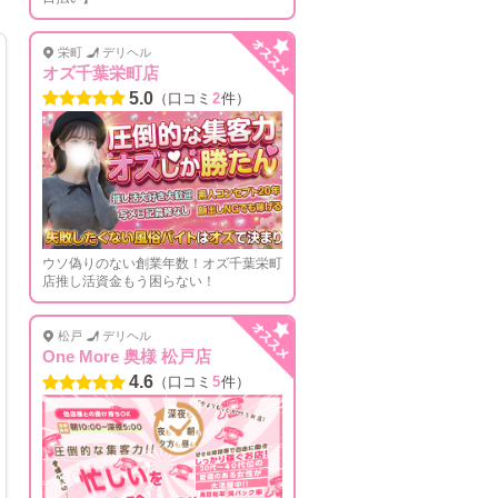
栄町
デリヘル
オズ千葉栄町店
5.0
（口コミ
2
件）
ウソ偽りのない創業年数！オズ千葉栄町
店推し活資金もう困らない！
松戸
デリヘル
One More 奥様 松戸店
4.6
（口コミ
5
件）