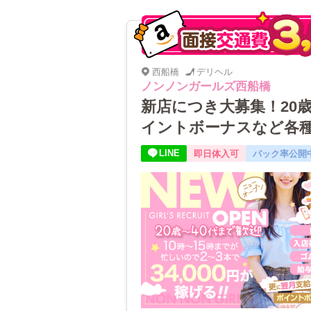
西船橋
デリヘル
ノンノンガールズ西船橋
新店につき大募集！20
イントボーナスなど各
LINE
即日体入可
バック率公開