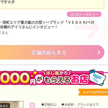
中です☆彡
・栄町エリア最大級の大型ソープランド『ＶＥＧＡＳ(ベガ
』在籍のアイリさんにインタビュー！
リ
さん
店舗詳細を見る
おすすめPICKUP
◆20歳以上 ◆未経験・ブランクありで