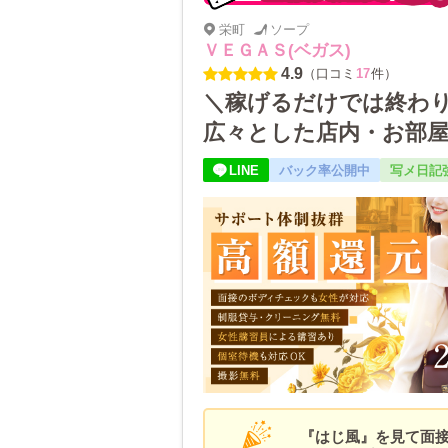
栄町
ソープ
ＶＥＧＡＳ(ベガス)
4.9
（口コミ
17
件）
＼稼げるだけでは終わり
広々とした店内・お部
生器具完全着用で安心
LINE
バック率公開中
写メ日記
用♪
『はじ風』を見て面