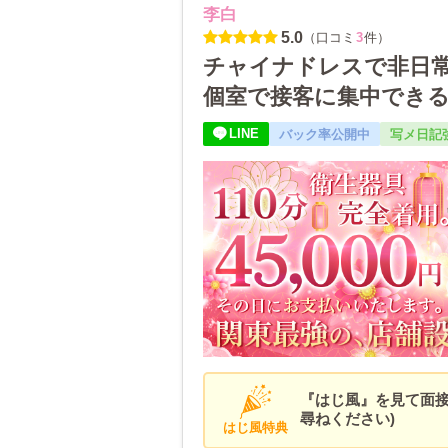
李白
5.0
（口コミ
3
件）
チャイナドレスで非日常
個室で接客に集中できる！
収入🎉自由シフト制で
LINE
バック率公開中
写メ日記
で安心！
『はじ風』を見て面接
尋ねください)
はじ風特典