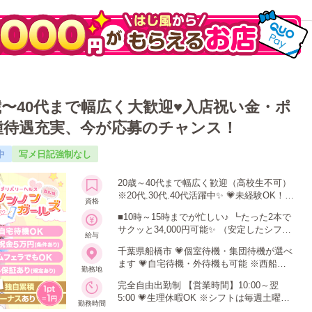
歳〜40代まで幅広く大歓迎♥入店祝い金・ポ
種待遇充実、今が応募のチャンス！
中
写メ日記強制なし
20歳～40代まで幅広く歓迎（高校生不可）
※20代.30代.40代活躍中✨ 💗未経験OK！
資格
💗短期バイトOK 💗出稼ぎOK 💗ワンポイン
■10時～15時までが忙しい♪ ┗たった2本で
トタトゥーOK 💗学業や本業との掛け持ち
サクッと34,000円可能✨ （安定したシフト
OK！
給与
出勤で更に日給50,000円以上も稼げま
千葉県船橋市 💗個室待機・集団待機が選べ
す。） 💴全額日払いOK 💴各種ボーナスあ
ます 💗自宅待機・外待機も可能 ※西船橋
り 💴近隣駅への出張交通費はお店が実費負
勤務地
周辺ホテルまで30分以内に到着できるなら
担！
完全自由出勤制 【営業時間】10:00～翌
OK！ 💗NG地域の指定可能
5:00 💗生理休暇OK ※シフトは毎週土曜日
勤務時間
までに、翌日曜日～土曜日の出勤予定を入