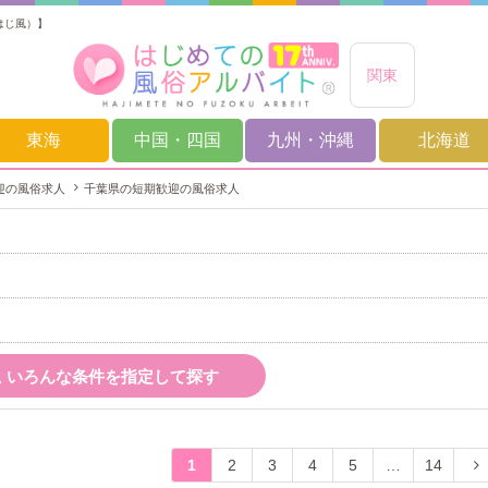
はじ風）】
関東
東海
中国・四国
九州・沖縄
北海道
迎の風俗求人
千葉県の短期歓迎の風俗求人
いろんな条件を指定して探す
1
2
3
4
5
…
14