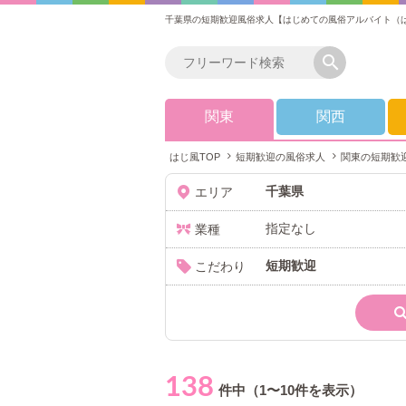
千葉県の短期歓迎風俗求人【はじめての風俗アルバイト（
関東
関西
はじ風TOP
短期歓迎の風俗求人
関東の短期歓
千葉県
エリア
指定なし
業種
短期歓迎
こだわり
138
件中（1〜10件を表示）