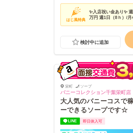
✨入店祝い金あり✨ 週5
万円 週1日（8ｈ）/
はじ風特典
にお問合せください
検討中に追加
栄町
ソープ
バニーコレクション千葉栄町店
大人気のバニーコスで稼
ーできるソープです☆
LINE
即日体入可