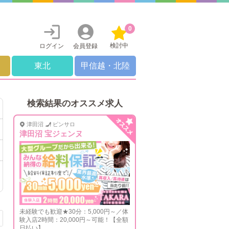
0
検討中
ログイン
会員登録
東北
甲信越・北陸
検索結果のオススメ求人
津田沼
ピンサロ
津田沼 宝ジェンヌ
未経験でも歓迎★30分：5,000円～／体
験入店2時間：20,000円～可能！【全額
日払い】