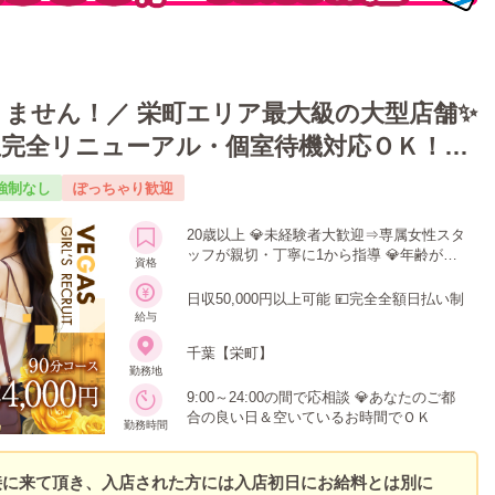
ません！／ 栄町エリア最大級の大型店舗✨
屋完全リニューアル・個室待機対応ＯＫ！衛
女性講師による講習あり◎未経験も積極採
強制なし
ぽっちゃり歓迎
20歳以上 💎未経験者大歓迎⇒専属女性スタ
ッフが親切・丁寧に1から指導 💎年齢が心
資格
配でも見た目が若ければ積極採用
日収50,000円以上可能 💴完全全額日払い制
給与
千葉【栄町】
勤務地
9:00～24:00の間で応相談 💎あなたのご都
合の良い日＆空いているお時間でＯＫ
勤務時間
接に来て頂き、入店された方には入店初日にお給料とは別に