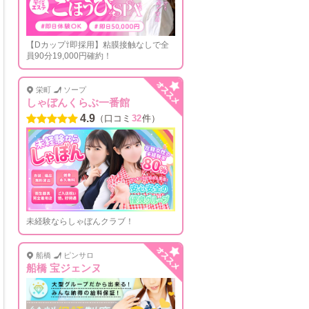
【Dカップ⇧即採用】粘膜接触なしで全
員90分19,000円確約！
栄町
ソープ
しゃぼんくらぶ一番館
4.9
（口コミ
32
件）
未経験ならしゃぼんクラブ！
船橋
ピンサロ
船橋 宝ジェンヌ