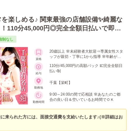
を楽しめる♪ 関東最強の店舗設備✨綺麗な
110分45,000円◎完全全額日払いで即高
お好きな日時でＯＫ！ペナルティや罰則なし
強制なし
20歳以上 🌸未経験者大歓迎⇒専属女性スタ
ッフが親切・丁寧に1から指導 🌸年齢が心
資格
配でも見た目が若ければ積極採用
110分/45,000円の高額バック 💴完全全額日
払い制
給与
千葉【栄町】
勤務地
9:00～24:00の間で応相談 🌸あなたのご都
合の良い日＆空いているお時間でＯＫ
勤務時間
に来られた方には、面接交通費を支給いたします♪(※詳細はお