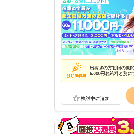
出稼ぎの方初回の期間宿
5.000円お給料と別
はじ風特典
検討中に追加