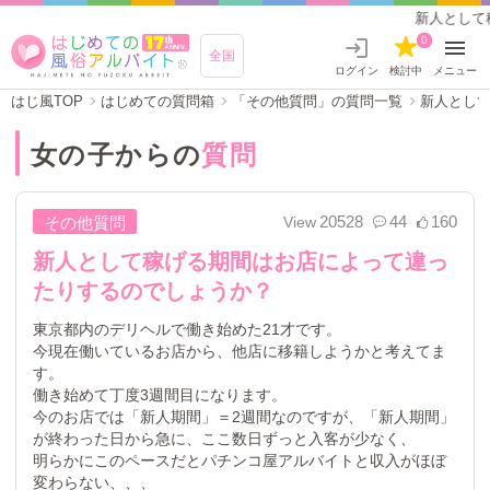
新人として稼げる期間はお店によって違った
0
全国
ログイン
検討中
メニュー
はじ風TOP
はじめての質問箱
「その他質問」の質問一覧
新人とし
女の子からの
質問
20528
44
160
その他質問
新人として稼げる期間はお店によって違っ
たりするのでしょうか？
東京都内のデリヘルで働き始めた21才です。
今現在働いているお店から、他店に移籍しようかと考えてま
す。
働き始めて丁度3週間目になります。
今のお店では「新人期間」＝2週間なのですが、「新人期間」
が終わった日から急に、ここ数日ずっと入客が少なく、
明らかにこのペースだとパチンコ屋アルバイトと収入がほぼ
変わらない、、、