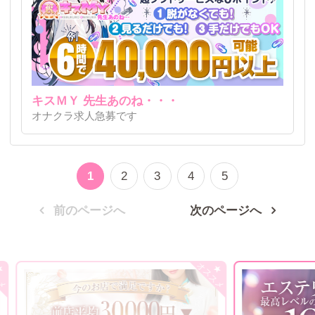
キスＭＹ 先生あのね・・・
オナクラ求人急募です
1
2
3
4
5
前のページへ
次のページへ