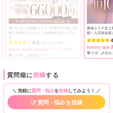
円以上可
風俗エステ史上最高給与☆1日10万円以上可
キスな
ソフト
能！入店祝金最大30万円キャンペーン中！
安心の
店♡
4.7
98
（口コミ
件）
）
luxury spa 風雅
Maria Belle Aroma-マリアベルアロマ-
Sug
中洲
風俗エステ
静岡
質問箱に
投稿
する
気軽に
質問・悩み
を
投稿
してみよう！
質問・悩みを投稿