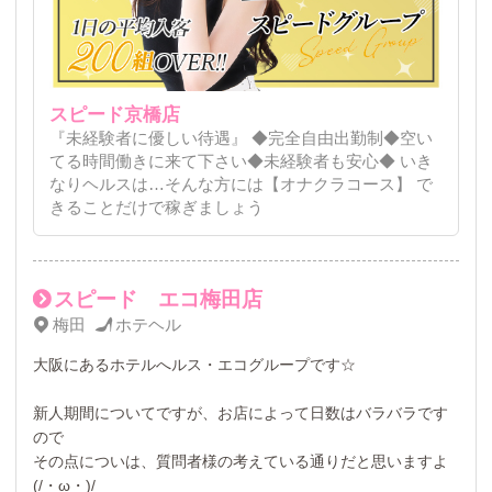
スピード京橋店
『未経験者に優しい待遇』 ◆完全自由出勤制◆空い
てる時間働きに来て下さい◆未経験者も安心◆ いき
なりヘルスは…そんな方には【オナクラコース】 で
きることだけで稼ぎましょう
スピード エコ梅田店
梅田
ホテヘル
大阪にあるホテルへルス・エコグループです☆
新人期間についてですが、お店によって日数はバラバラです
ので
その点についは、質問者様の考えている通りだと思いますよ
(/・ω・)/