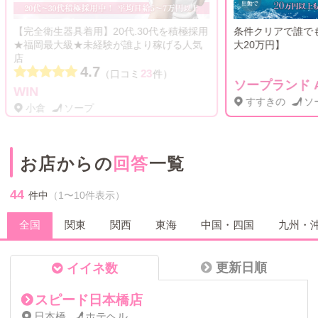
を積極採用
条件クリアで誰でも貰える入店祝い金【最
20代限
る人気
大20万円】
高級店
迎！
）
ソープランド AQUA
SANC
すすきの
ソープ
川崎
お店からの
回答
一覧
44
件中
（1〜10件表示）
全国
関東
関西
東海
中国・四国
九州・
更新日順
イイネ数
スピード日本橋店
日本橋
ホテヘル