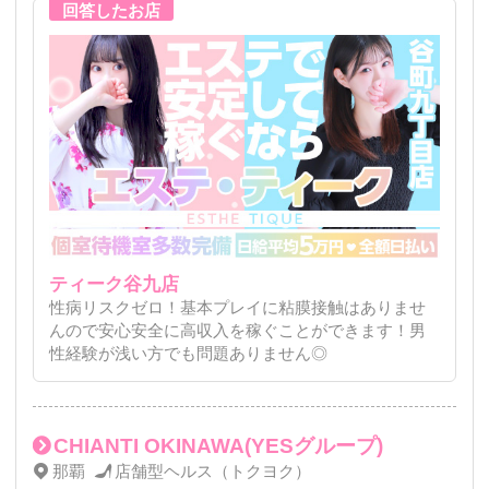
ティーク谷九店
性病リスクゼロ！基本プレイに粘膜接触はありませ
んので安心安全に高収入を稼ぐことができます！男
性経験が浅い方でも問題ありません◎
CHIANTI OKINAWA(YESグループ)
那覇
店舗型ヘルス（トクヨク）