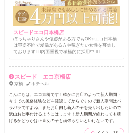
スピードエコ日本橋店
ぽっちゃりさんや傷跡がある方でもOK✨エコ日本橋
は容姿不問で愛嬌がある方や稼ぎたい女性を募集し
ております🙆‍♀️内面重視で積極的に採用中👌🏻
スピード エコ京橋店
京橋
ホテヘル
こんにちは、エコ京橋です！確かにお店のよって新人期間・
今までの風俗経験などを確認してからですので新人期間はバ
ラバラですよね。またお店側も新人の子を売り出したいので
沢山お仕事付けるようにはします！新人期間が終わっても稼
げるかどうかは正直女の子も頑張らないといけないです。
イイネ
13