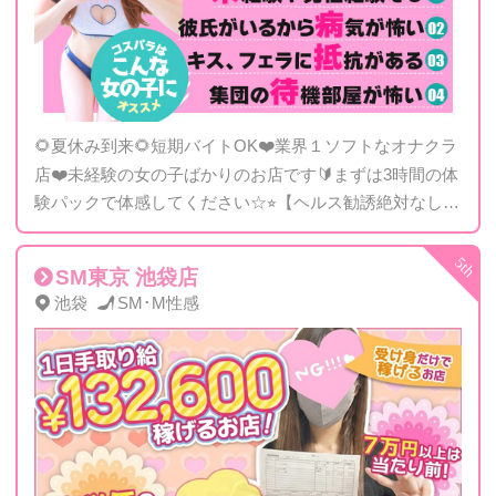
🌻夏休み到来🌻短期バイトOK❤️業界１ソフトなオナクラ
店❤️未経験の女の子ばかりのお店です🔰まずは3時間の体
験パックで体感してください☆⭐︎【ヘルス勧誘絶対なし】
個室待機など環境にも100%自信アリ！
SM東京 池袋店
池袋
SM･M性感