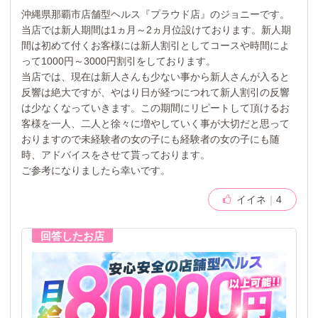
沖縄県那覇市店舗型ヘルス『プラウド店』のジョニーです。
当店では新人期間は1ヵ月～2ヵ月位設けております。新人期
間は初めて付くお客様には新人割引としてコースや時間によ
って1000円～3000円割引をしております。
当店では、現在は新人さんも少ない事から新人さんが入ると
反響は絶大ですが、やはり日が経つにつれて新人割引の反響
は少なくなっていきます。この期間にリピートして頂けるお
客様を一人、二人と徐々に増やしていく事が大切だと思って
おりますので未経験者の女の子にも経験者の女の子にも随
時、アドバイスをさせて貰っております。
ご参考になりましたら幸いです。
イイネ
4