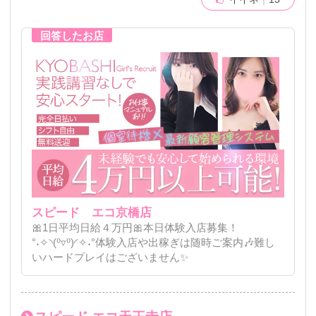
スピード エコ京橋店
🎀1日平均日給４万円🎀本日体験入店募集！
°˖✧◝(⁰▿⁰)◜✧˖°体験入店や出稼ぎは随時ご案内🎶難し
いハードプレイはございません✨