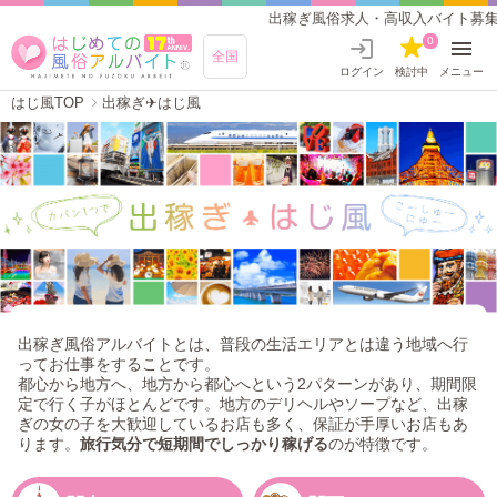
出稼ぎ風俗求人・高収入バイト募集【はじめての
0
全国
ログイン
検討中
メニュー
はじ風TOP
出稼ぎ✈はじ風
出稼ぎ風俗アルバイトとは、普段の生活エリアとは違う地域へ行
ってお仕事をすることです。
都心から地方へ、地方から都心へという2パターンがあり、期間限
定で行く子がほとんどです。地方のデリヘルやソープなど、出稼
ぎの女の子を大歓迎しているお店も多く、保証が手厚いお店もあ
ります。
旅行気分で短期間でしっかり稼げる
のが特徴です。