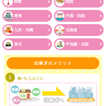
関東
関西
東海
中国・四国
九州・沖縄
北海道
東北
甲信越・北陸
出稼ぎのメリット
身バレしにくい