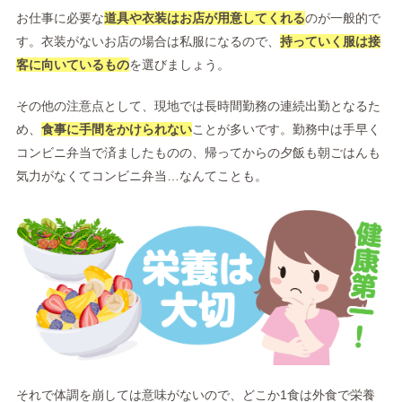
お仕事に必要な
道具や衣装はお店が用意してくれる
のが一般的で
す。衣装がないお店の場合は私服になるので、
持っていく服は接
客に向いているもの
を選びましょう。
その他の注意点として、現地では長時間勤務の連続出勤となるた
め、
食事に手間をかけられない
ことが多いです。勤務中は手早く
コンビニ弁当で済ましたものの、帰ってからの夕飯も朝ごはんも
気力がなくてコンビニ弁当…なんてことも。
それで体調を崩しては意味がないので、どこか1食は外食で栄養