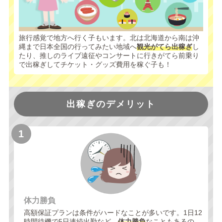
旅行感覚で地方へ行く子もいます。北は北海道から南は沖
縄まで日本全国の行ってみたい地域へ
観光がてら出稼ぎ
し
たり、推しのライブ遠征やコンサートに行きがてら前乗り
で出稼ぎしてチケット・グッズ費用を稼ぐ子も！
出稼ぎのデメリット
体力勝負
高額保証プランは条件がハードなことが多いです。1日12
時間待機で5日連続出勤など、
体力勝負
なこともあるの