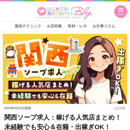
検索
MENU
風俗テクニック
お店特集
取材・レポ
お仕事コラム
お店特集
関東
関西
中国
九州
東海
四国
沖縄
2025年5月22日更新
お店特集
関西ソープ求人：稼げる人気店まとめ！
甲信越
北海道
東北
北陸
未経験でも安心＆在籍・出稼ぎOK！