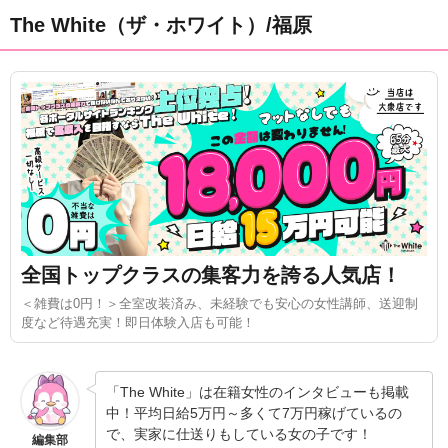
The White（ザ・ホワイト）/福原
全国トップクラスの集客力を誇る人気店！
＜雑費は0円！＞全室改装済み、未経験でも安心の女性講師、送迎制
度など待遇充実！即日体験入店も可能！
「The White」は在籍女性のインタビューも掲載
中！平均日給5万円～多くて7万円稼げているの
で、実家に仕送りもしている女の子です！
編集部