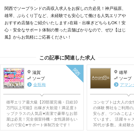
関西でソープランドの高収入求人をお探しの方必見！神戸福原、
雄琴、ぶらくり丁など、未経験でも安心して働ける人気エリアや
おすすめ店舗をご紹介いたします♪在籍・出稼ぎどちらもOK！安
心・安全なサポート体制の整った店舗ばかりなので、ぜひ【はじ
風】からお気軽にご応募ください！
この記事に関連した求人
滋賀
雄琴
ソープ
ソープ
金瓶梅
アマン
雄琴エリア最大級【20部屋完備・日給10
コンセプトは大人の女
万円以上可能】出稼ぎ大歓迎！満足度ト
の体験 弊社をご利用のお客様は癒やしや
ップクラスの人気店♥清潔で豪華なお部
安らぎ、つつみこむよ
屋は必見！完全個室待機・女性講師もい
ています。 活躍キャ
るので安心♥サポート体制万全です！
30代が多数。未経験
も。