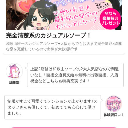
完全清楚系のカジュアルソープ！
和歌山唯一のカジュアルソープ♥大阪からでもお店まで完全送迎♪綺麗
な寮を完備しているので出稼ぎ大歓迎!(^^)!
上記2店舗は和歌山ソープの2大人気店なので間違
いなし！面接交通費支給や無料の出張面接、入店
祝金などこちらも特典充実です！
編集部
制服がすごく可愛くてテンションが上がります♪ス
タッフさんも優しくて、初めてでも安心して働け
ました。
体験談口コミ