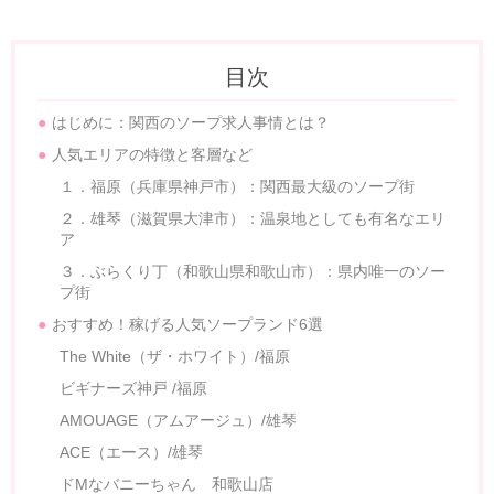
目次
はじめに：関西のソープ求人事情とは？
人気エリアの特徴と客層など
１．福原（兵庫県神戸市）：関西最大級のソープ街
２．雄琴（滋賀県大津市）：温泉地としても有名なエリ
ア
３．ぶらくり丁（和歌山県和歌山市）：県内唯一のソー
プ街
おすすめ！稼げる人気ソープランド6選
The White（ザ・ホワイト）/福原
ビギナーズ神戸 /福原
AMOUAGE（アムアージュ）/雄琴
ACE（エース）/雄琴
ドMなバニーちゃん 和歌山店