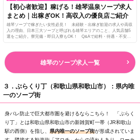
【初心者歓迎】稼げる！雄琴温泉ソープ求人
まとめ｜出稼ぎOK！高収入の優良店ご紹介
雄琴ソープで稼ぎたい女性必見！ 未経験・出稼ぎ歓迎の求人や高収
入の理由、日本三大ソープと呼ばれる雄琴エリアのこと、人気店舗5
選をご紹介。寮完備・即日入寮もOK！ Q&Aで給料・待遇・不安を
徹底解説！
雄琴のソープ求人一覧
３．ぶらくり丁（和歌山県和歌山市）：県内唯
一のソープ街
身バレ防止で巨大都市圏を避けるならこちら！ 「ぶらく
り丁」とは和歌山県和歌山市の新雑賀町一帯（JR和歌山
駅の西側）を指し、
県内唯一のソープ街
が形成されていま
す。隣接する歓楽街「アロチ」からの流れもあり、ローカ